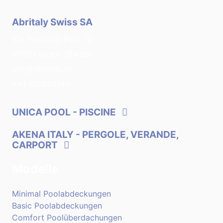
Abritaly Swiss SA
Via Ferruccio Pelli, 13
6900 Lugano (Swiss)
info@abritaly.ch
+41 912083144
UNICA POOL
- PISCINE
AKENA ITALY
- PERGOLE, VERANDE,
CARPORT
Modelle
Minimal Poolabdeckungen
Basic Poolabdeckungen
Comfort Poolüberdachungen