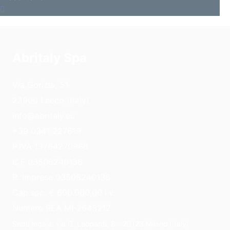
Abritaly Spa
Via Gorizia, 51
23900 Lecco (Italy)
info@abritaly.eu
+39 0341 227619
P.IVA 13764270966
C.F 03508240136
R. Imprese 03508240136
Cap.soc. € 600.000,00 i.v.
Numero REA MI-2643212
Sede legale: via G. Leopardi, 8 - 20123 Milano (Italy)