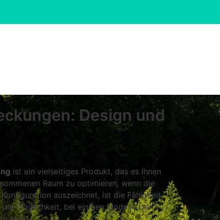
eckungen: Design und
ung
ist ein vielseitiges Produkt, das es Ihnen
nommenen Raum zu optimieren, wenn die
onfiguration auszeichnet, ist die Fähigkeit,
die Möglichkeit, bei einigen Modelle des
u sein.