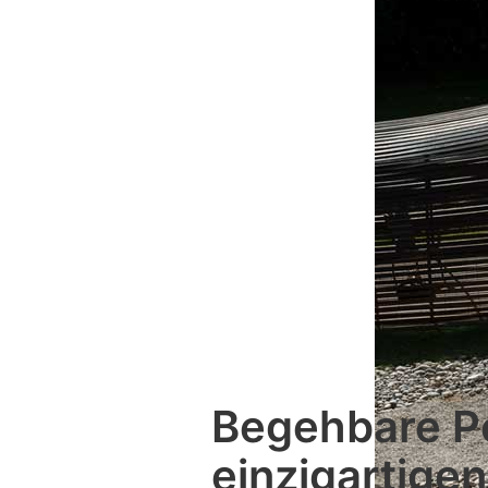
Begehbare P
einzigartige