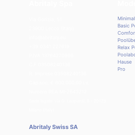
Abritaly Spa
Mode
Minima
Via Gorizia, 51
Basic 
23900 Lecco (Italy)
Comfor
info@abritaly.eu
Poolüb
+39 0341 227619
Relax 
Poolab
P.IVA 13764270966
Hause
C.F 03508240136
Pro
R. Imprese 03508240136
Cap.soc. € 600.000,00 i.v.
Numero REA MI-2643212
Sede legale: via G. Leopardi, 8 - 20123
Milano (Italy)
Abritaly Swiss SA