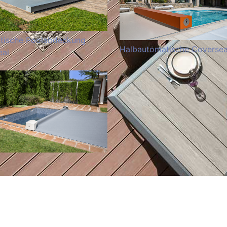
tische Poolabdeckung
Halbautomatische Coversea
eal