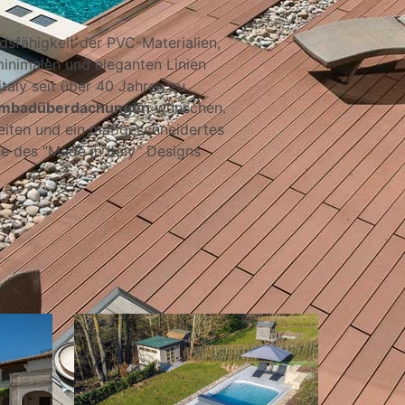
dsfähigkeit der PVC-Materialien,
minimalen und eleganten Linien
taly seit über 40 Jahren zu
mmbadüberdachungen
wünschen.
eiten und ein maßgeschneidertes
ze des “Made in Italy” Designs