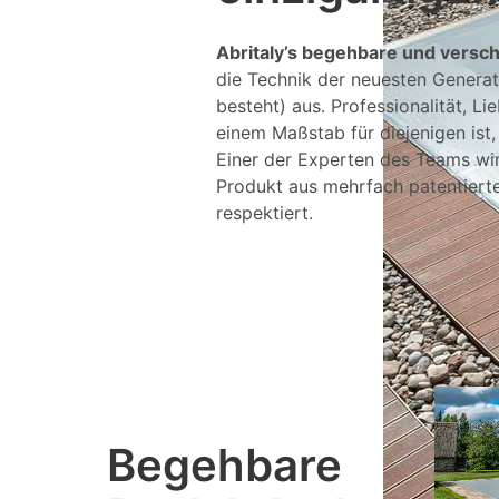
Abritaly’s begehbare und versc
die Technik der neuesten Generati
besteht) aus. Professionalität, L
einem Maßstab für diejenigen ist
Einer der Experten des Teams wi
Produkt aus mehrfach patentierten
respektiert.
Begehbare