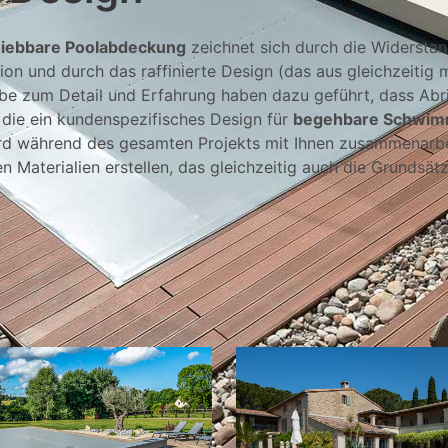
hiebbare Poolabdeckung
zeichnet sich durch die Widerstan
on und durch das raffinierte Design (das aus gleichzeitig 
iebe zum Detail und Erfahrung haben dazu geführt, dass Abri
, die ein kundenspezifisches Design für
begehbare Schwi
rd während des gesamten Projekts mit Ihnen zusammenarb
 Materialien erstellen, das gleichzeitig auch die Grundsät