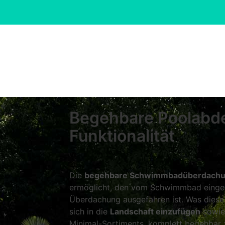
Begehbare Poolabd
Funktionalität
Die
begehbare Schwimmbadüberdach
ermöglicht, den vom Schwimmbad einge
Überdachung ausgefahren ist. Was diese K
sich in die
Landschaft einzufügen
sowie 
Minimal-Sortiments, komplett begehbar z