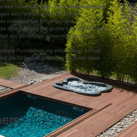
becken verwendet
High-Tech-Materialien und
ügen sich Funktionalität und Eleganz
es motorisierten Öffnungs- und
 die Überdachung mit großer Leichtigkeit ganz
Pool vor plötzlichen schlechten Wetter zu
gehbare Poolabdeckung entscheiden, können
nd die Sicherheit genießen, die Ihnen diese
inem