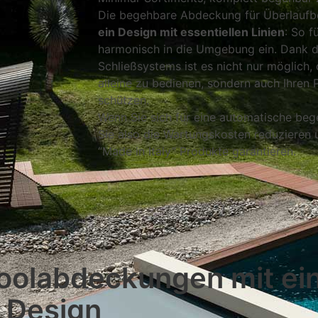
Die begehbare Abdeckung für Überlauf
ein Design mit essentiellen Linien
: So f
harmonisch in die Umgebung ein. Dank d
Schließsystems ist es nicht nur möglich,
alleine zu bedienen, sondern auch Ihren 
schützen.
Wenn Sie sich für eine automatische be
Sie also die Wartungskosten reduzieren u
“Made in Italy” Produkte garantieren.
oolabdeckungen mit e
n Design