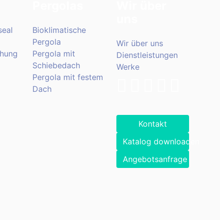
Pergolas
Wir über
uns
eal
Bioklimatische
Pergola
Wir über uns
hung
Pergola mit
Dienstleistungen
Schiebedach
Werke
Pergola mit festem
Dach
Kontakt
Katalog downloaden
Angebotsanfrage