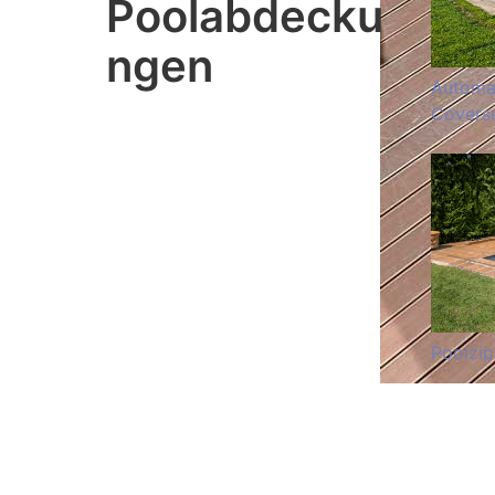
Poolabdecku
ngen
Automa
Covers
Poolzip