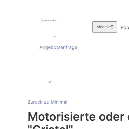
Kontact
Poo
Modelle
Katalog
downloaden
Angebotsanfrage
Coperture Minimal
Telescopiche ultrabasse
>
Zuruck zu Minimal
Motorisierte oder