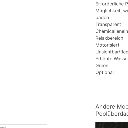
Erforderliche 
Möglichkeit, 
baden
Transparent
Chemicalienei
Relaxbereich
Motorisiert
Unsichtbar/fla
Erhöhte Wasse
Green
Optional
Andere Mode
Poolüberda