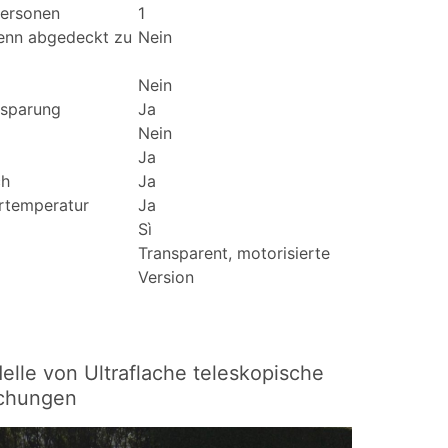
Personen
1
wenn abgedeckt zu
Nein
Nein
nsparung
Ja
Nein
Ja
ch
Ja
rtemperatur
Ja
Sì
Transparent, motorisierte
Version
lle von Ultraflache teleskopische
chungen