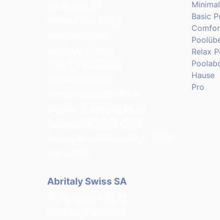
Minima
Via Gorizia, 51
Basic 
23900 Lecco (Italy)
Comfor
info@abritaly.eu
Poolüb
+39 0341 227619
Relax 
Poolab
P.IVA 13764270966
Hause
C.F 03508240136
Pro
R. Imprese 03508240136
Cap.soc. € 600.000,00 i.v.
Numero REA MI-2643212
Sede legale: via G. Leopardi, 8 - 20123
Milano (Italy)
Abritaly Swiss SA
Via Ferruccio Pelli, 13
6900 Lugano (Swiss)