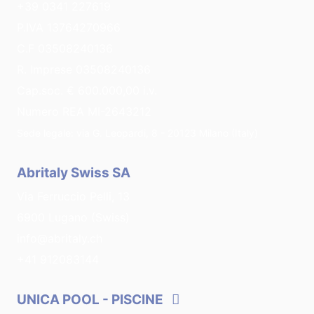
+39 0341 227619
P.IVA 13764270966
C.F 03508240136
R. Imprese 03508240136
Cap.soc. € 600.000,00 i.v.
Numero REA MI-2643212
Sede legale: via G. Leopardi, 8 - 20123 Milano (Italy)
Abritaly Swiss SA
Via Ferruccio Pelli, 13
6900 Lugano (Swiss)
info@abritaly.ch
+41 912083144
UNICA POOL
- PISCINE