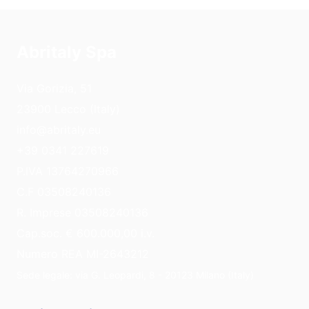
Abritaly Spa
Via Gorizia, 51
23900 Lecco (Italy)
info@abritaly.eu
+39 0341 227619
P.IVA 13764270966
C.F 03508240136
R. Imprese 03508240136
Cap.soc. € 600.000,00 i.v.
Numero REA MI-2643212
Sede legale: via G. Leopardi, 8 - 20123 Milano (Italy)