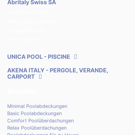
Abritaly Swiss SA
Via Ferruccio Pelli, 13
6900 Lugano (Swiss)
info@abritaly.ch
+41 912083144
UNICA POOL
- PISCINE
AKENA ITALY
- PERGOLE, VERANDE,
CARPORT
Modelle
Minimal Poolabdeckungen
Basic Poolabdeckungen
Comfort Poolüberdachungen
Relax Poolüberdachungen
Poolabdeckungen für zu Hause