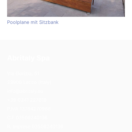
Poolplane mit Sitzbank
Abritaly Spa
Via Gorizia, 51
23900 Lecco (Italy)
info@abritaly.eu
+39 0341 227619
P.IVA 13764270966
C.F 03508240136
R. Imprese 03508240136