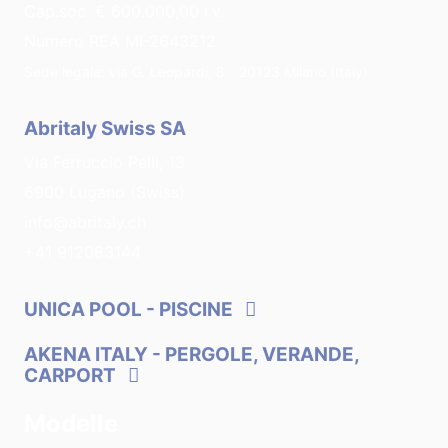
Cap.soc. € 600.000,00 i.v.
Numero REA MI-2643212
Sede legale: via G. Leopardi, 8 - 20123 Milano (Italy)
Abritaly Swiss SA
Via Ferruccio Pelli, 13
6900 Lugano (Swiss)
info@abritaly.ch
+41 912083144
UNICA POOL
- PISCINE
AKENA ITALY
- PERGOLE, VERANDE,
CARPORT
Modelle