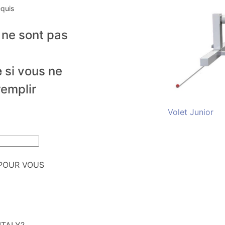
equis
ne sont pas
,
e
si vous ne
remplir
Volet Junior
POUR VOUS
TALY?