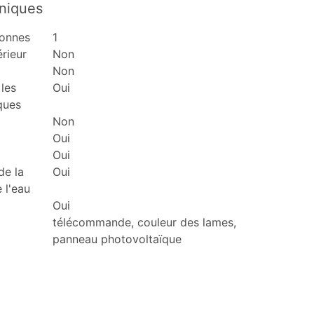
hniques
sonnes
1
érieur
Non
Non
les
Oui
ques
Non
Oui
Oui
de la
Oui
 l'eau
Oui
télécommande, couleur des lames,
panneau photovoltaïque