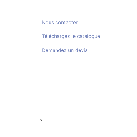
Nous
contacter
Téléchargez le
catalogue
Demandez un
devis
Abris Minimal
Coperture a tapparella
>