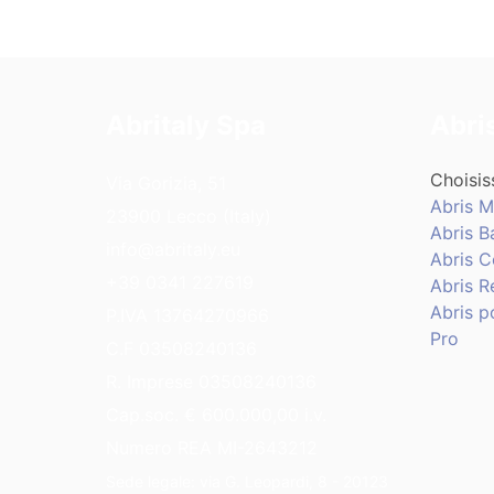
Abritaly Spa
Abri
Choisis
Via Gorizia, 51
Abris M
23900 Lecco (Italy)
Abris B
info@abritaly.eu
Abris 
+39 0341 227619
Abris R
Abris p
P.IVA 13764270966
Pro
C.F 03508240136
R. Imprese 03508240136
Cap.soc. € 600.000,00 i.v.
Numero REA MI-2643212
Sede legale: via G. Leopardi, 8 - 20123