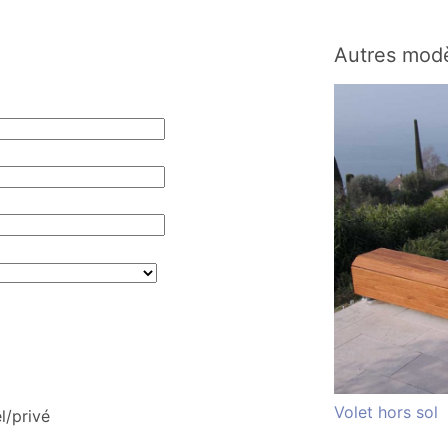
Autres modè
Volet hors sol
l/privé