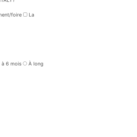
ent/foire
La
 à 6 mois
À long