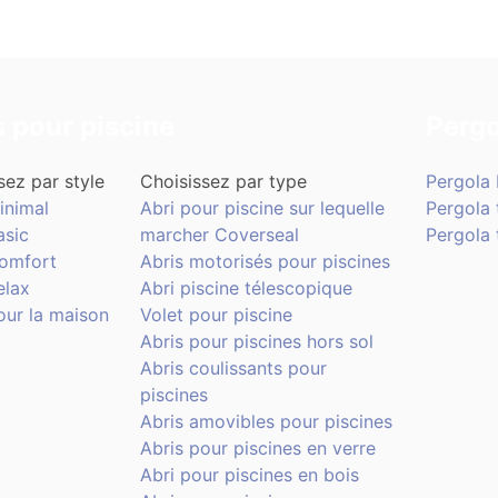
s pour piscine
Pergo
sez par style
Choisissez par type
Pergola 
inimal
Abri pour piscine sur lequelle
Pergola 
asic
marcher Coverseal
Pergola t
Comfort
Abris motorisés pour piscines
elax
Abri piscine télescopique
our la maison
Volet pour piscine
Abris pour piscines hors sol
Abris coulissants pour
piscines
Abris amovibles pour piscines
Abris pour piscines en verre
Abri pour piscines en bois