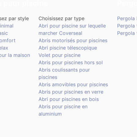
s pour piscine
Pergo
sez par style
Choisissez par type
Pergola 
inimal
Abri pour piscine sur lequelle
Pergola 
asic
marcher Coverseal
Pergola t
Comfort
Abris motorisés pour piscines
elax
Abri piscine télescopique
our la maison
Volet pour piscine
Abris pour piscines hors sol
Abris coulissants pour
piscines
Abris amovibles pour piscines
Abris pour piscines en verre
Abri pour piscines en bois
Abris pour piscine en
aluminium