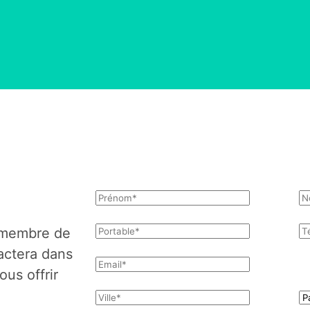
n membre de
actera dans
ous offrir