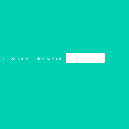
IT
EN
DE
se
Services
Réalisations