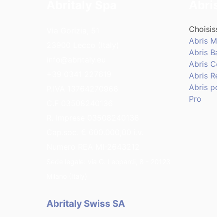
Abritaly Spa
Abri
Choisis
Via Gorizia, 51
Abris M
23900 Lecco (Italy)
Abris B
info@abritaly.eu
Abris 
+39 0341 227619
Abris R
Abris p
P.IVA 13764270966
Pro
C.F 03508240136
R. Imprese 03508240136
Cap.soc. € 600.000,00 i.v.
Numero REA MI-2643212
Sede legale: via G. Leopardi, 8 - 20123
Milano (Italy)
Abritaly Swiss SA