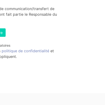
s de communication/transfert de
t fait partie le Responsable du
re
atoires
a
politique de confidentialité
et
pliquent.