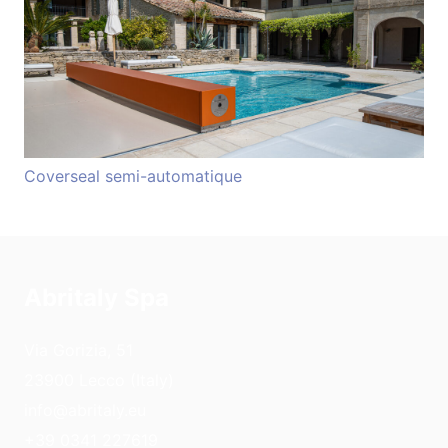
Coverseal semi-automatique
Abritaly Spa
Via Gorizia, 51
23900 Lecco (Italy)
info@abritaly.eu
+39 0341 227619