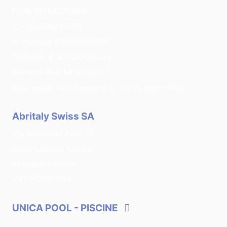
P.IVA 13764270966
C.F 03508240136
R. Imprese 03508240136
Cap.soc. € 600.000,00 i.v.
Numero REA MI-2643212
Sede legale: via G. Leopardi, 8 - 20123 Milano (Italy)
Abritaly Swiss SA
Via Ferruccio Pelli, 13
6900 Lugano (Swiss)
info@abritaly.ch
+41 912083144
UNICA POOL
- PISCINE