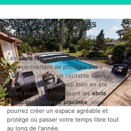
Abris télescopiques
pour piscines
Les
abris télescopiques pour piscine
vous permettent de protéger votre
piscine en créant un véritable salon
extérieur utilisable aussi bien en été
qu'en hiver. En choisissant les
abris
télescopiques pour piscines
, vous
pourrez créer un espace agréable et
protégé où passer votre temps libre tout
au long de l'année.