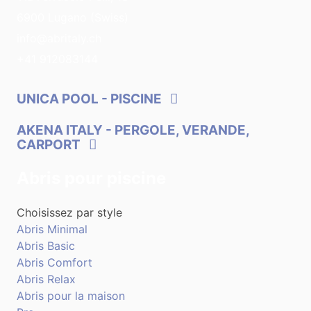
6900 Lugano (Swiss)
info@abritaly.ch
+41 912083144
UNICA POOL
- PISCINE
AKENA ITALY
- PERGOLE, VERANDE,
CARPORT
Abris pour piscine
Choisissez par style
Abris Minimal
Abris Basic
Abris Comfort
Abris Relax
Abris pour la maison