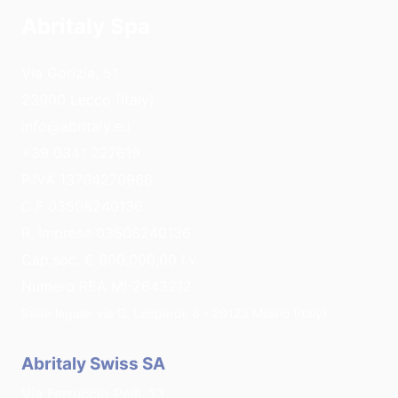
Abritaly Spa
Via Gorizia, 51
23900 Lecco (Italy)
info@abritaly.eu
+39 0341 227619
P.IVA 13764270966
C.F 03508240136
R. Imprese 03508240136
Cap.soc. € 600.000,00 i.v.
Numero REA MI-2643212
Sede legale: via G. Leopardi, 8 - 20123 Milano (Italy)
Abritaly Swiss SA
Via Ferruccio Pelli, 13