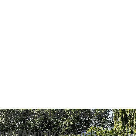
 sont les abris Minimal
mal d'Abritaly
sont
des