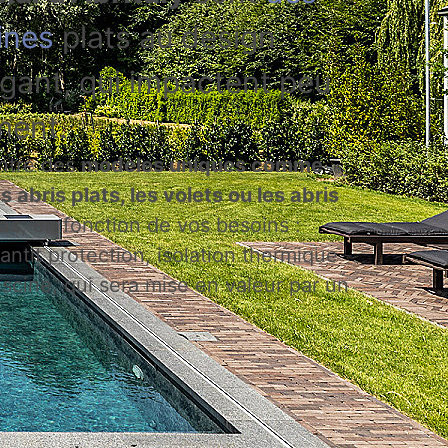
ines
plats au design
égant, qui impactent peu
ment.
entre des
modèles uniques comme
s abris plats, les volets ou les abris
bas
, en fonction de vos besoins :
antit protection, isolation thermique
iscine, qui sera mise en valeur par un