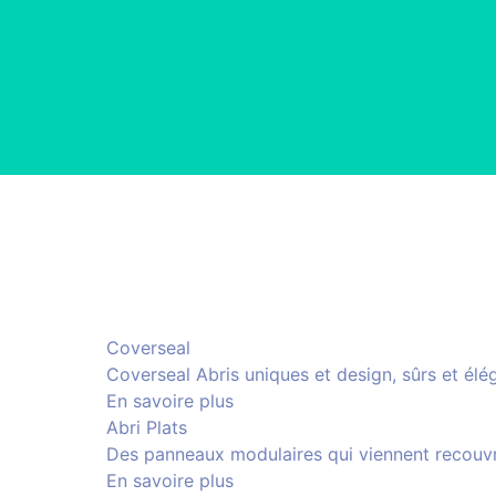
Coverseal
Coverseal Abris uniques et design, sûrs et élé
En savoire plus
Abri Plats
Des panneaux modulaires qui viennent recouvrir
En savoire plus