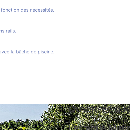
fonction des nécessités.
s rails.
avec la bâche de piscine.
Qu'est-ce que
Les
abris Mini