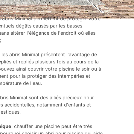
es abris Minimal permettent de protéger votre
entuels dégâts causés par les basses
ans altérer l'élégance de l'endroit où elles
;
: les abris Minimal présentent l'avantage de
pliés et repliés plusieurs fois au cours de la
ouvez ainsi couvrir votre piscine le soir ou à
ent pour la protéger des intempéries et
mpérature de l'eau.
abris Minimal sont des alliés précieux pour
es accidentelles, notamment d'enfants et
estiques.
mique
: chauffer une piscine peut être très
pourquoi choisir un abri pour piscine qui aide