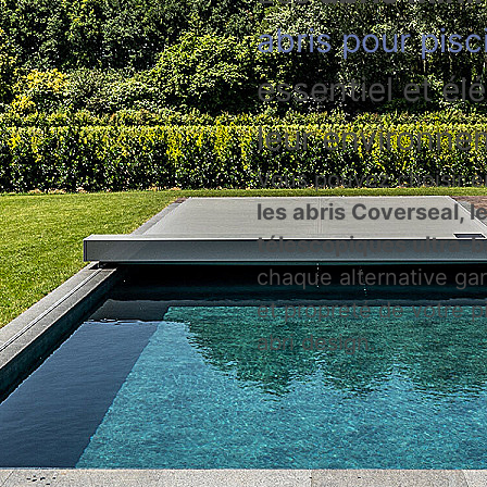
abris pour pisc
essentiel et él
leur environne
Vous pouvez choisir 
les abris Coverseal, le
télescopiques ultra-
chaque alternative gar
et propreté de votre p
abri design.