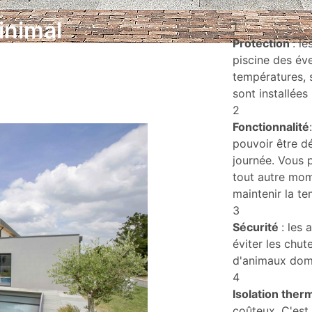
inimal
1
Protection
: l
piscine des év
températures, s
sont installées 
2
Fonctionnalité
pouvoir être dé
journée. Vous p
tout autre mom
maintenir la te
3
Sécurité
: les 
éviter les chut
d'animaux dom
4
Isolation ther
coûteux. C'est 