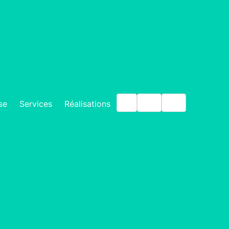
IT
EN
DE
se
Services
Réalisations