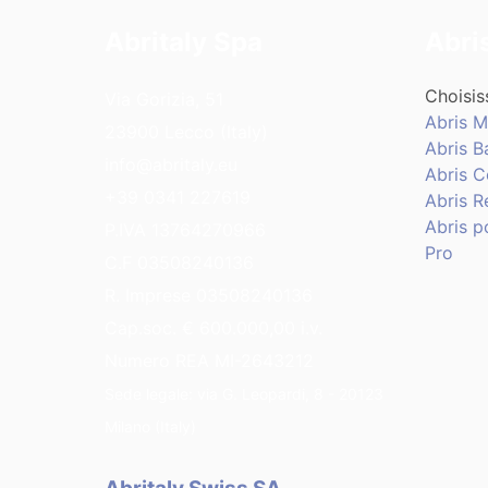
Abritaly Spa
Abri
Choisis
Via Gorizia, 51
Abris M
23900 Lecco (Italy)
Abris B
info@abritaly.eu
Abris 
+39 0341 227619
Abris R
Abris p
P.IVA 13764270966
Pro
C.F 03508240136
R. Imprese 03508240136
Cap.soc. € 600.000,00 i.v.
Numero REA MI-2643212
Sede legale: via G. Leopardi, 8 - 20123
Milano (Italy)