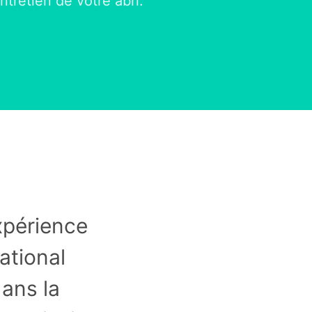
ntretien de votre abri.
xpérience
ational
dans la