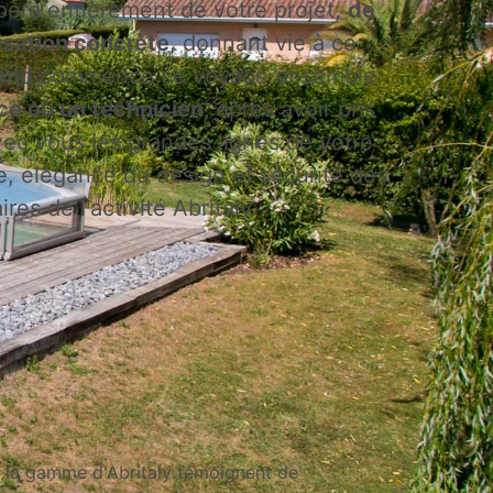
pera entièrement de votre projet,
de
isation concrète
, donnant vie à ce
Quand commence ce voyage ensemble
ce où un technicien
, après avoir pris
ec vous les grandes lignes de votre
e, élégance du design et sécurité des
res de l'activité Abritaly.
e la gamme d'Abritaly témoignent de