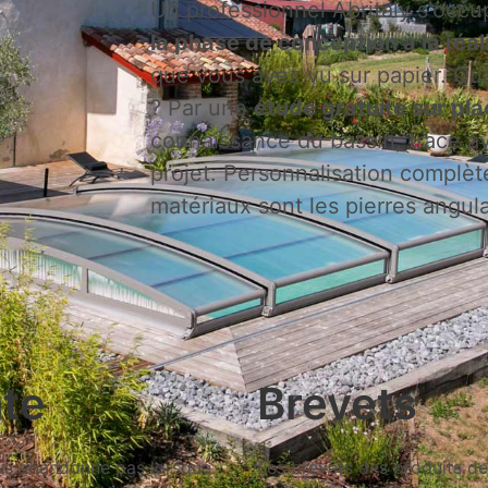
Un professionnel Abritaly s'occu
la phase de conception à la réal
que vous avez vu sur papier. 
? Par une
étude gratuite sur pla
connaissance du bassin, trace av
projet. Personnalisation complèt
matériaux sont les pierres angulai
nte
Brevets
ous abandonne pas lorsque
Les brevets des produits d