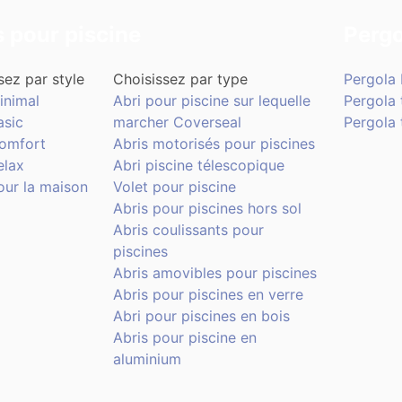
s pour piscine
Pergo
sez par style
Choisissez par type
Pergola 
inimal
Abri pour piscine sur lequelle
Pergola 
asic
marcher Coverseal
Pergola t
Comfort
Abris motorisés pour piscines
elax
Abri piscine télescopique
our la maison
Volet pour piscine
Abris pour piscines hors sol
Abris coulissants pour
piscines
Abris amovibles pour piscines
Abris pour piscines en verre
Abri pour piscines en bois
Abris pour piscine en
aluminium