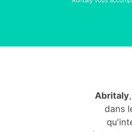
Abritaly vous accompag
Abritaly
dans l
qu'int