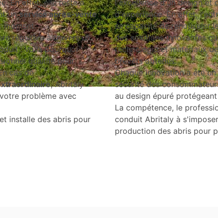
ée. En effet, elle reste à
l'excellence d'un design et
ant un
service après-vente
d'expérience. En effet, l'en
ut moment.
sa capacité de renouveler le
re régulière à travers un
des solutions innovantes qui
oduit : voilà pourquoi
technologie et matériaux de
sionnel qualifié pour
brevets obtenus.
 En cas de
Chaque innovation a été un 
extraordinaire
, Abritaly
sécurité des consommateurs,
e votre problème avec
au design épuré protégeant e
La compétence, le professio
et installe des abris pour
conduit Abritaly à s'impose
production des abris pour p