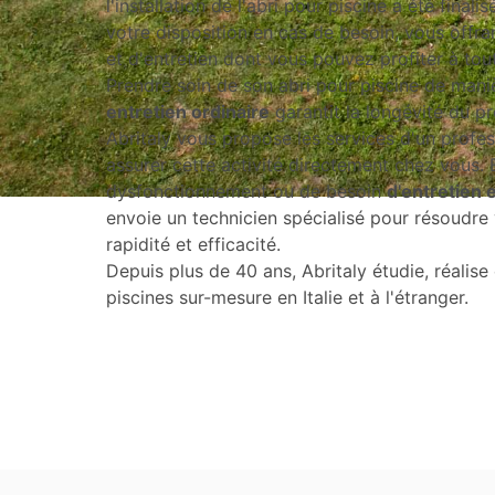
l'installation de l'abri pour piscine a été finalis
votre disposition en cas de besoin, vous offr
et d'entretien dont vous pouvez profiter à to
Prendre soin de son abri pour piscine de maniè
entretien ordinaire
garantit la longévité du pr
Abritaly vous propose les services d'un profes
assurer cette activité directement chez vous.
dysfonctionnement ou de besoin
d'entretien 
envoie un technicien spécialisé pour résoudr
rapidité et efficacité.
Depuis plus de 40 ans, Abritaly étudie, réalise 
piscines sur-mesure en Italie et à l'étranger.