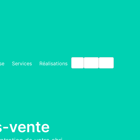
IT
EN
DE
se
Services
Réalisations
s-vente