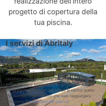
realizzazione dell’intero
progetto di copertura della
tua piscina.
I servizi di Abritaly
La mission di Abritaly è soddisfare il proprio cliente
attraverso la realizzazione di progetti personalizzati
e caratterizzati dalla qualità dei materiali scelti e dal
carattere made in Italy. Per farlo ti accompagna dal
primo contatto telefonico fino all’installazione del
tuo progetto di design, mettendo al centro quello
che desideri e gli obiettivi che vuoi raggiungere
attraverso la
copertura per piscina
.