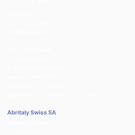
Via Gorizia, 51
23900 Lecco (Italy)
info@abritaly.eu
+39 0341 227619
P.IVA 13764270966
C.F 03508240136
R. Imprese 03508240136
Cap.soc. € 600.000,00 i.v.
Numero REA MI-2643212
Sede legale: via G. Leopardi, 8 - 20123 Milano (Italy)
Abritaly Swiss SA
Via Ferruccio Pelli, 13
6900 Lugano (Swiss)