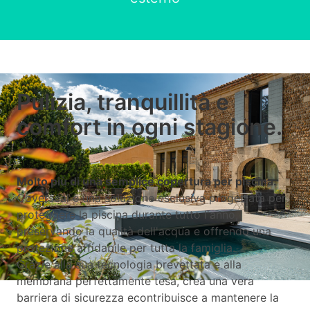
Copertura calpestabile Coverseal per la piscina
Pulizia, tranquillità e
comfort in ogni stagione.
Molto più di una semplice copertura per piscina.
Coverseal è una soluzione esclusiva progettata per
proteggere la piscina durante tutto l'anno,
preservando la qualità dell'acqua e offrendo una
protezione affidabile per tutta la famiglia.
Grazie alla sua tecnologia brevettata e alla
membrana perfettamente tesa, crea una vera
barriera di sicurezza econtribuisce a mantenere la