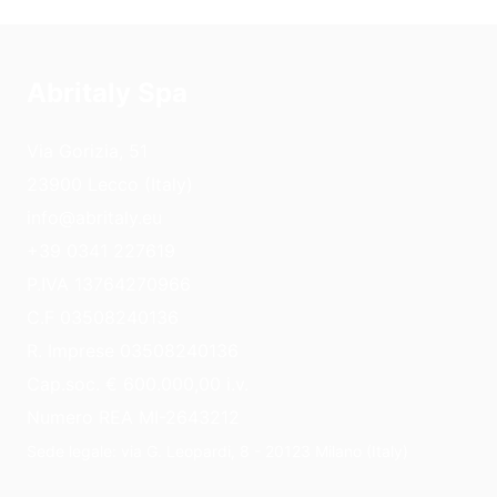
Abritaly Spa
Via Gorizia, 51
23900 Lecco (Italy)
info@abritaly.eu
+39 0341 227619
P.IVA 13764270966
C.F 03508240136
R. Imprese 03508240136
Cap.soc. € 600.000,00 i.v.
Numero REA MI-2643212
Sede legale: via G. Leopardi, 8 - 20123 Milano (Italy)