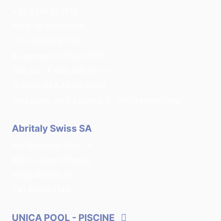
+39 0341 227619
P.IVA 13764270966
C.F 03508240136
R. Imprese 03508240136
Cap.soc. € 600.000,00 i.v.
Numero REA MI-2643212
Sede legale: via G. Leopardi, 8 - 20123 Milano (Italy)
Abritaly Swiss SA
Via Ferruccio Pelli, 13
6900 Lugano (Swiss)
info@abritaly.ch
+41 912083144
UNICA POOL
- PISCINE