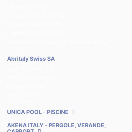
C.F 03508240136
R. Imprese 03508240136
Cap.soc. € 600.000,00 i.v.
Numero REA MI-2643212
Sede legale: via G. Leopardi, 8 - 20123 Milano (Italy)
Abritaly Swiss SA
Via Ferruccio Pelli, 13
6900 Lugano (Swiss)
info@abritaly.ch
+41 912083144
UNICA POOL
- PISCINE
AKENA ITALY
- PERGOLE, VERANDE,
CARPORT