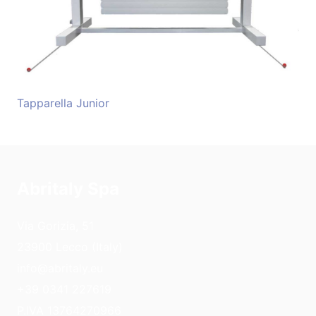
Tapparella Junior
Abritaly Spa
Via Gorizia, 51
23900 Lecco (Italy)
info@abritaly.eu
+39 0341 227619
P.IVA 13764270966