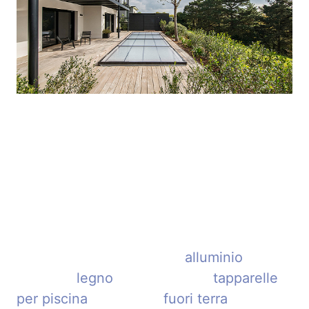
Abritaly realizza soluzioni su misura,
disponendo di una gamma completa di
soluzioni atte a mettere in sicurezza ogni
tipo di piscina: si va dalle coperture basse
a quelle alte, da quelle in
alluminio
a
quelle in
legno
, passando per
tapparelle
per piscina
immerse o
fuori terra
,