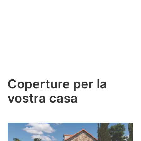
temperatura, per chi vuole ridurre tempi di
manutenzione - con conseguente risparmio
economico - per chi mette al primo posto la
sicurezza dei propri bambini. Quindi, in poche
parole, se hai una piscina non puoi non avere una
copertura Abritaly.
Coperture per la
vostra casa