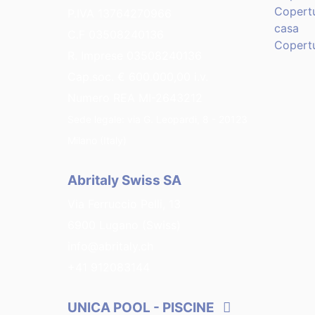
Copertu
P.IVA 13764270966
casa
C.F 03508240136
Copert
R. Imprese 03508240136
Cap.soc. € 600.000,00 i.v.
Numero REA MI-2643212
Sede legale: via G. Leopardi, 8 - 20123
Milano (Italy)
Abritaly Swiss SA
Via Ferruccio Pelli, 13
6900 Lugano (Swiss)
info@abritaly.ch
+41 912083144
UNICA POOL
- PISCINE