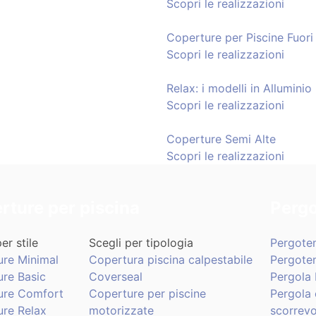
Scopri le realizzazioni
Coperture per Piscine Fuori
Scopri le realizzazioni
Relax: i modelli in Alluminio
Scopri le realizzazioni
Coperture Semi Alte
Scopri le realizzazioni
rture per piscina
Pergo
er stile
Scegli per tipologia
Pergote
ure Minimal
Copertura piscina calpestabile
Pergote
re Basic
Coverseal
Pergola 
ure Comfort
Coperture per piscine
Pergola 
re Relax
motorizzate
scorrevo