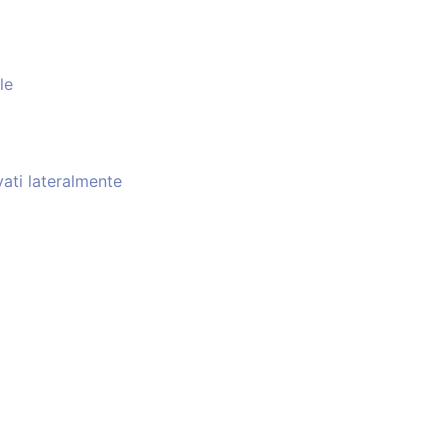
le
vati lateralmente