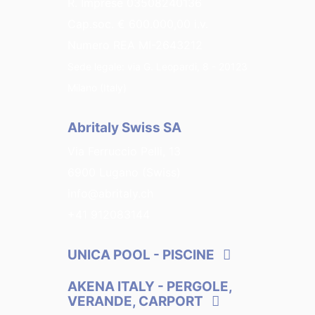
R. Imprese 03508240136
Cap.soc. € 600.000,00 i.v.
Numero REA MI-2643212
Sede legale: via G. Leopardi, 8 - 20123
Milano (Italy)
Abritaly Swiss SA
Via Ferruccio Pelli, 13
6900 Lugano (Swiss)
info@abritaly.ch
+41 912083144
UNICA POOL
- PISCINE
AKENA ITALY
- PERGOLE,
VERANDE, CARPORT