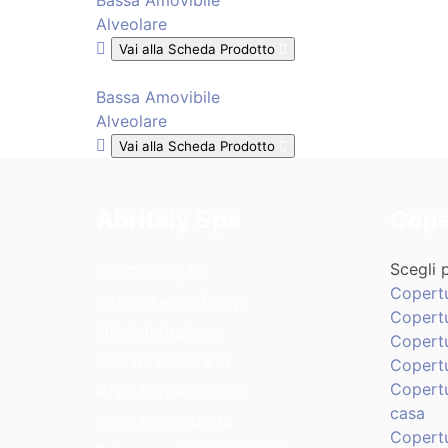
Bassa Amovibile
Alveolare
Vai alla Scheda Prodotto
Bassa Amovibile
Alveolare
Vai alla Scheda Prodotto
Abritaly Spa
Cope
Scegli p
Via Gorizia, 51
Copert
23900 Lecco (Italy)
Copertu
info@abritaly.eu
Copert
+39 0341 227619
Copertu
Copertu
P.IVA 13764270966
casa
C.F 03508240136
Copert