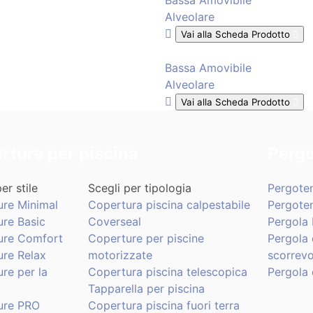
Bassa Amovibile
Alveolare
Vai alla Scheda Prodotto
Bassa Amovibile
Alveolare
Vai alla Scheda Prodotto
rture per piscina
Pergo
er stile
Scegli per tipologia
Pergote
ure Minimal
Copertura piscina calpestabile
Pergote
re Basic
Coverseal
Pergola 
ure Comfort
Coperture per piscine
Pergola 
re Relax
motorizzate
scorrevo
re per la
Copertura piscina telescopica
Pergola 
Tapparella per piscina
ure PRO
Copertura piscina fuori terra