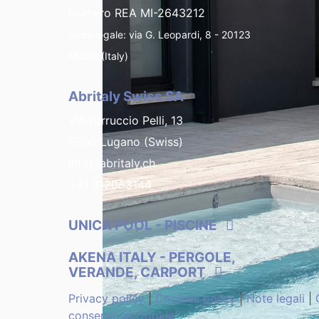
Numero REA MI-2643212
Sede legale: via G. Leopardi, 8 - 20123
Milano (Italy)
Abritaly Swiss SA
Via Ferruccio Pelli, 13
6900 Lugano (Swiss)
info@abritaly.ch
+41 912083144
UNICA POOL
- PISCINE
AKENA ITALY
- PERGOLE,
VERANDE, CARPORT
Privacy policy
|
Cookies policy
|
Note legali
|
consenso ai Cookie