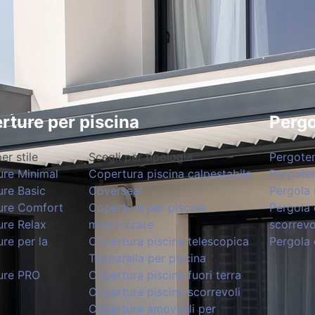
rture per piscina
Pergo
er stile
Scegli per tipologia
Pergote
ure Minimal
Copertura piscina calpestabile
Pergote
re Basic
Coverseal
Pergola 
ure Comfort
Coperture per piscine
Pergola 
re Relax
motorizzate
scorrevo
re per la
Copertura piscina telescopica
Pergola 
Tapparella per piscina
ure PRO
Copertura piscina fuori terra
Coperture piscine scorrevoli
Coperture amovibili per