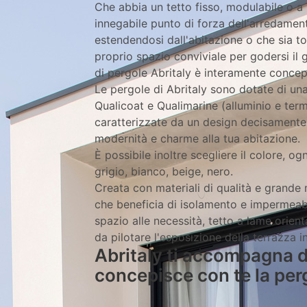
Che abbia un tetto fisso, modulabile o a 
innegabile punto di forza dell'arredamen
estendendosi dall'abitazione o che sia to
proprio spazio conviviale per godersi il
di pergole Abritaly è interamente concep
Le pergole di Abritaly sono dotate di un
Qualicoat e Qualimarine (alluminio e ter
caratterizzate da un design decisament
modernità e charme alla tua abitazione.
È possibile inoltre scegliere il colore, o
grigio, bianco, beige, nero.
Creata con materiali di qualità e grande m
che beneficia di isolamento e impermeabili
spazio alle necessità, tetto a lame orient
da pilotare l'esposizione della terrazza in
Abritaly ti accompagna du
concepisce con te la perg