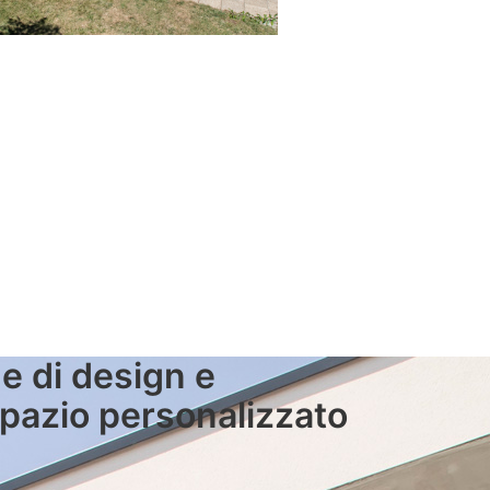
e di design e
spazio personalizzato