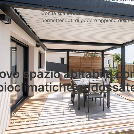
pezzo imprescindibile per l'allestimento 
Con la sua struttura evolutiva con alette i
permettendoti di godere appieno della tu
ovo spazio abitabile con
bioclimatiche addossat
Pergotenda Slim
Pe
Design minimal e personalizzabile
De