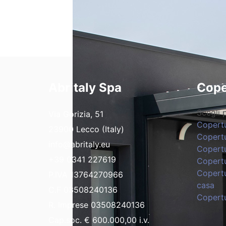
Abritaly Spa
Cope
Scegli p
Via Gorizia, 51
Copert
23900 Lecco (Italy)
Copertu
info@abritaly.eu
Copert
+39 0341 227619
Copertu
Copertu
P.IVA 13764270966
casa
C.F 03508240136
Copert
R. Imprese 03508240136
Cap.soc. € 600.000,00 i.v.