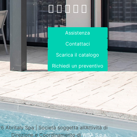
Assistenza
Contattaci
Scarica il catalogo
Richiedi un preventivo
 Abritaly Spa | Società soggetta all’Attività di
Direzione e Coordinamento di
WBA S.p.a.