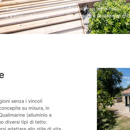
orrevole
Pergola con tetto fisso
atta a ogni condizione
Linee pure e protezione ott
e
gioni senza i vincoli
concepite su misura, in
Qualimarine (alluminio e
diversi tipi di tetto:
rsi adattare allo stile di vita