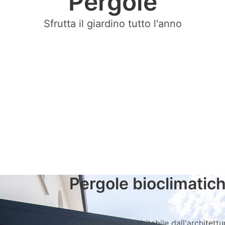
Pergole
Sfrutta il giardino tutto l'anno
Pergole bioclimatic
Un nuovo spazio abitabile dall'architett