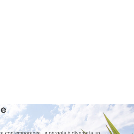
he
ura contemporanea, la pergola è diventata un