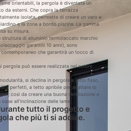
lame orientabili, la pergola è diventata un
to da esterni. Che copra la terrazza
talmente isolata, permette di creare un vero e
 giardino e la zona a bordo piscina. La gamma
ita su misura.
a struttura di alluminio termolaccato marchio
molaccaggio garantiti 10 anni), sono
e contemporaneo che garantirà un tocco di
gni pergola può essere realizzata nel colore
odularità, si declina in pergola a tetto fisso,
tà perfetti, a tetto apribile per adattare lo
abili, così da creare una buona ventilazione e
 base all'inclinazione delle lame.
rante tutto il progetto e
ola che più ti si addice.