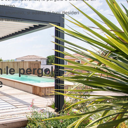
esterno.
n alluminio, si adatta ai tuoi desideri
a terrazza.
 le pergole
e
rgola bioclimatica
sign e lame orientabili