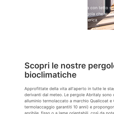
Pergola con tetto sc
La pergola che si ad
atmosferica
Scopri le nostre pergol
bioclimatiche
Approfittate della vita all'aperto in tutte le sta
derivanti dal meteo. Le pergole Abritaly sono 
alluminio termolaccato a marchio Qualicoat e 
termolaccaggio garantiti 10 anni) e propongono 
apribile, fisso o a lame orientabili, così da pote