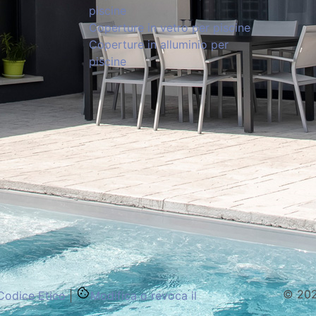
piscine
Coperture in vetro per piscine
Coperture in alluminio per
piscine
© 2026
Codice Etico
|
Modifica o revoca il