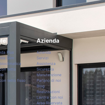
le
Azienda
nda Plus
Azienda
nda Slim
Servizi
bioclimatica
Assistenza
con tetto
Sicurezza
le
Manutenzione
con tetto fisso
Parlano di noi
Blog
Realizzazioni
Lavora con noi
Area Riservata