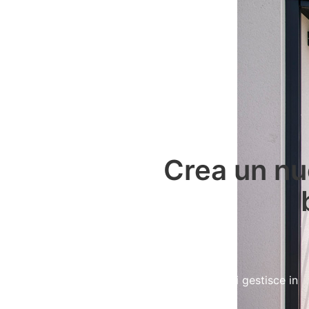
Crea un nu
Pergotenda Plus
La pergotenda in alluminio che si gestisce in
autonomia