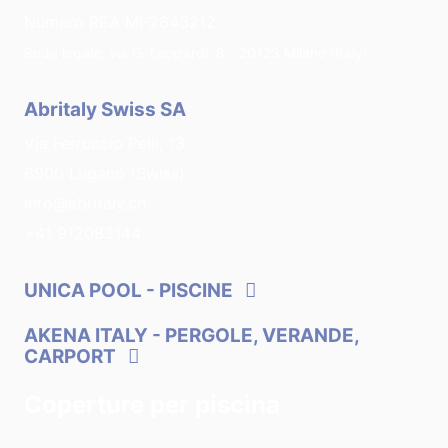
Numero REA MI-2643212
Sede legale: via G. Leopardi, 8 - 20123 Milano (Italy)
Abritaly Swiss SA
Via Ferruccio Pelli, 13
6900 Lugano (Swiss)
info@abritaly.ch
+41 912083144
UNICA POOL
- PISCINE
AKENA ITALY
- PERGOLE, VERANDE,
CARPORT
Coperture per piscina