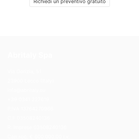
Richiedi un preventivo gratuito
Abritaly Spa
Via Gorizia, 51
23900 Lecco (Italy)
info@abritaly.eu
+39 0341 227619
P.IVA 13764270966
C.F 03508240136
R. Imprese 03508240136
Cap.soc. € 600.000,00 i.v.