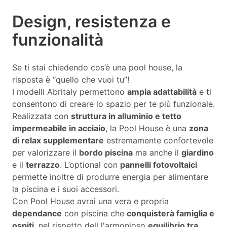
Design, resistenza e
funzionalità
Se ti stai chiedendo cos’è una pool house, la
risposta è “quello che vuoi tu”!
I modelli Abritaly permettono
ampia adattabilità
e ti
consentono di creare lo spazio per te più funzionale.
Realizzata con
struttura in alluminio e tetto
impermeabile in acciaio
, la Pool House è una
zona
di relax supplementare
estremamente confortevole
per valorizzare il
bordo piscina
ma anche il
giardino
e il
terrazzo
. L’optional con
pannelli fotovoltaici
permette inoltre di produrre energia per alimentare
la piscina e i suoi accessori.
Con Pool House avrai una vera e propria
dependance
con piscina che
conquisterà famiglia e
ospiti
, nel rispetto dell l'armonioso
equilibrio tra