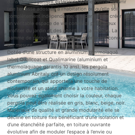
dans l’aménagament extérieur. Qu’elle vienne couvrir
une terrasse adossée à l’habitation ou qu’elle soit
complètement indépendante, elle permet de créer
un véritable espace de vie convivial pour mieux
profiter du jardin et des abords de la piscine. La
gamme de pergola Abritaly est entièrement conçue
sur mesure.
Dotée d’une structure en aluminium thermolaqué
label Qualicoat et Qualimarine (aluminium et
thermolaquage garantis 10 ans), les pergola
aluminium Abritaly ont un design résolument
contemporain, qui apportera une touche de
modernité et un atout charme à votre habitation.
Vous pouvez également choisir la couleur, chaque
pergola peut être réalisée en gris, blanc, beige, noir.
Matériaux de qualité et grande modularité elle se
décline en toiture fixe bénéficiant d’une isolation et
d’une étanchéité parfaite, en toiture ouvrante
évolutive afin de moduler l’espace à l’envie ou