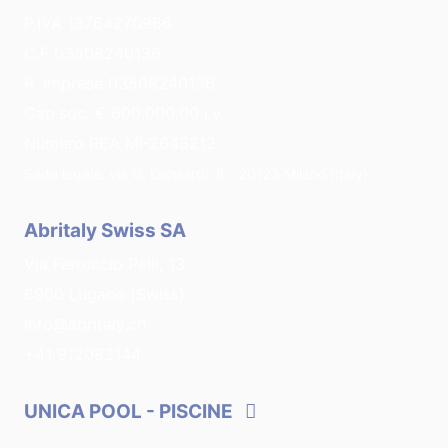
P.IVA 13764270966
C.F 03508240136
R. Imprese 03508240136
Cap.soc. € 600.000,00 i.v.
Numero REA MI-2643212
Sede legale: via G. Leopardi, 8 - 20123 Milano (Italy)
Abritaly Swiss SA
Via Ferruccio Pelli, 13
6900 Lugano (Swiss)
info@abritaly.ch
+41 912083144
UNICA POOL
- PISCINE