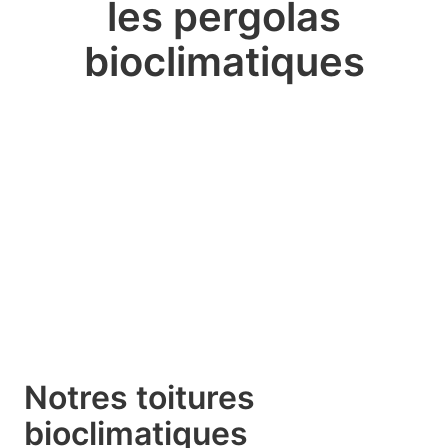
les pergolas
bioclimatiques
Pergola bioclimatiques
Design et lames orientables
Pergola toit coulissant
Pergola évolutive à toiture modulable
Pergola toit fixe
Lignes pures et protection optimale
Notres toitures
bioclimatiques