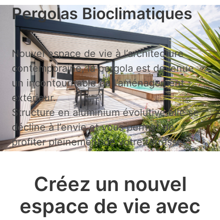
Pergolas Bioclimatiques
Nouvel espace de vie à l’architecture
contemporaine, la pergola est devenue
un incontournable de l’aménagement
extérieur.
Structure en aluminium évolutive elle se
décline à l’envie et vous permet de
profiter pleinement de votre terrasse.
Créez un nouvel
espace de vie avec