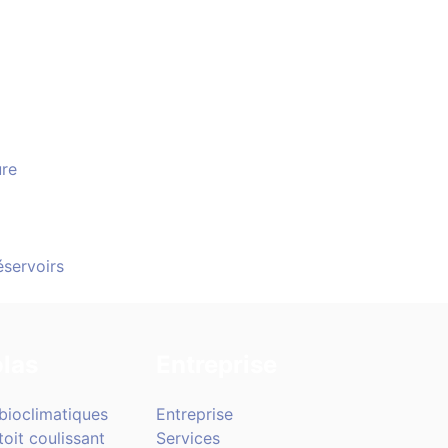
ure
éservoirs
las
Entreprise
bioclimatiques
Entreprise
toit coulissant
Services