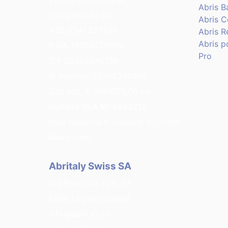
Abris B
info@abritaly.eu
Abris 
+39 0341 227619
Abris R
Abris p
P.IVA 13764270966
Pro
C.F 03508240136
R. Imprese 03508240136
Cap.soc. € 600.000,00 i.v.
Numero REA MI-2643212
Sede legale: via G. Leopardi, 8 - 20123
Milano (Italy)
Abritaly Swiss SA
Via Ferruccio Pelli, 13
6900 Lugano (Swiss)
info@abritaly.ch