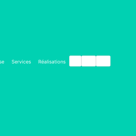
IT
EN
DE
se
Services
Réalisations