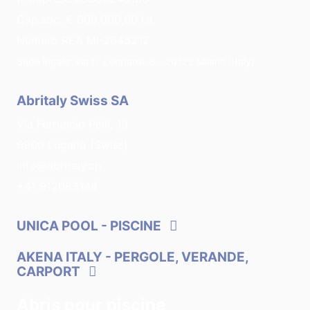
Cap.soc. € 600.000,00 i.v.
Numero REA MI-2643212
Sede legale: via G. Leopardi, 8 - 20123 Milano (Italy)
Abritaly Swiss SA
Via Ferruccio Pelli, 13
6900 Lugano (Swiss)
info@abritaly.ch
+41 912083144
UNICA POOL
- PISCINE
AKENA ITALY
- PERGOLE, VERANDE,
CARPORT
Abris pour piscine