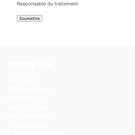
Responsable du traitement
Abritaly Spa
Via Gorizia, 51
23900 Lecco (Italy)
info@abritaly.eu
+39 0341 227619
P.IVA 13764270966
C.F 03508240136
R. Imprese 03508240136