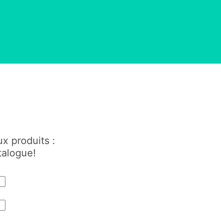
x produits :
talogue!