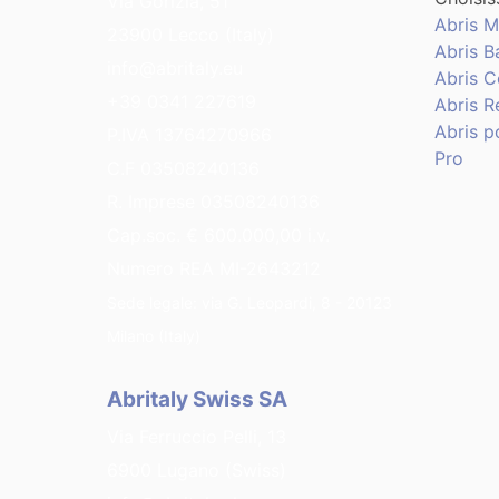
Via Gorizia, 51
Abris M
23900 Lecco (Italy)
Abris B
info@abritaly.eu
Abris 
+39 0341 227619
Abris R
Abris p
P.IVA 13764270966
Pro
C.F 03508240136
R. Imprese 03508240136
Cap.soc. € 600.000,00 i.v.
Numero REA MI-2643212
Sede legale: via G. Leopardi, 8 - 20123
Milano (Italy)
Abritaly Swiss SA
Via Ferruccio Pelli, 13
6900 Lugano (Swiss)