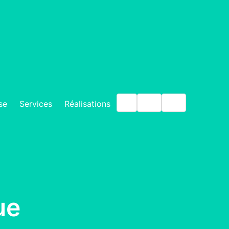
IT
EN
DE
se
Services
Réalisations
ue