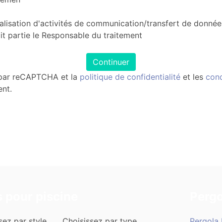
éalisation d'activités de communication/transfert de donnée
t partie le Responsable du traitement
Continuer
 par reCAPTCHA et la
politique de confidentialité
et les
cond
ent.
s pour piscine
Pergo
sez par style
Choisissez par type
Pergola 