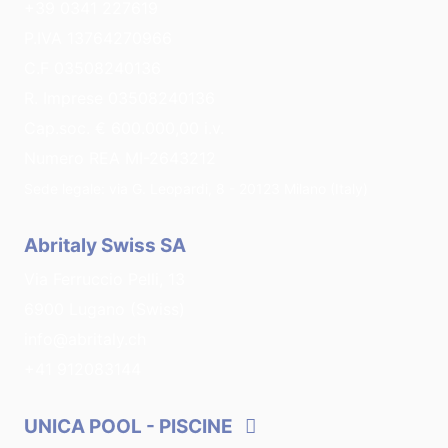
+39 0341 227619
P.IVA 13764270966
C.F 03508240136
R. Imprese 03508240136
Cap.soc. € 600.000,00 i.v.
Numero REA MI-2643212
Sede legale: via G. Leopardi, 8 - 20123 Milano (Italy)
Abritaly Swiss SA
Via Ferruccio Pelli, 13
6900 Lugano (Swiss)
info@abritaly.ch
+41 912083144
UNICA POOL
- PISCINE