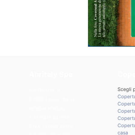
Abritaly Spa
Cope
Scegli p
Via Gorizia, 51
Copert
23900 Lecco (Italy)
Copertu
info@abritaly.eu
Copert
+39 0341 227619
Copertu
Copertu
P.IVA 13764270966
casa