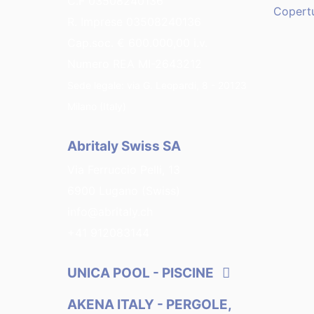
C.F 03508240136
Copert
R. Imprese 03508240136
Cap.soc. € 600.000,00 i.v.
Numero REA MI-2643212
Sede legale: via G. Leopardi, 8 - 20123
Milano (Italy)
Abritaly Swiss SA
Via Ferruccio Pelli, 13
6900 Lugano (Swiss)
info@abritaly.ch
+41 912083144
UNICA POOL
- PISCINE
AKENA ITALY
- PERGOLE,