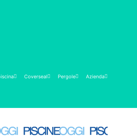
iscina
Coverseal
Pergole
Azienda