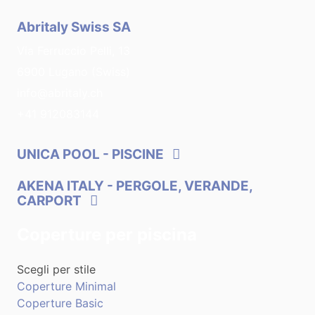
Abritaly Swiss SA
Via Ferruccio Pelli, 13
6900 Lugano (Swiss)
info@abritaly.ch
+41 912083144
UNICA POOL
- PISCINE
AKENA ITALY
- PERGOLE, VERANDE,
CARPORT
Coperture per piscina
Scegli per stile
Coperture Minimal
Coperture Basic