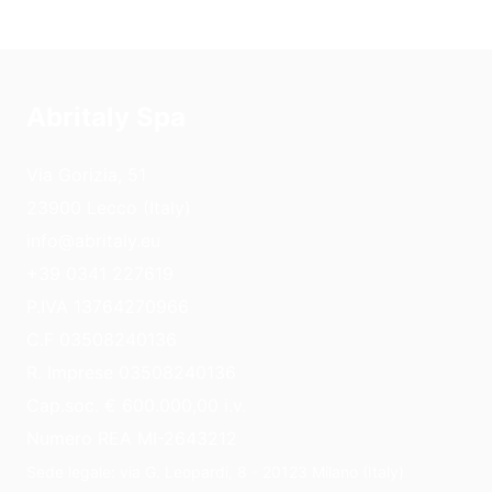
Abritaly Spa
Via Gorizia, 51
23900 Lecco (Italy)
info@abritaly.eu
+39 0341 227619
P.IVA 13764270966
C.F 03508240136
R. Imprese 03508240136
Cap.soc. € 600.000,00 i.v.
Numero REA MI-2643212
Sede legale: via G. Leopardi, 8 - 20123 Milano (Italy)