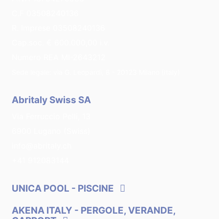
C.F 03508240136
R. Imprese 03508240136
Cap.soc. € 600.000,00 i.v.
Numero REA MI-2643212
Sede legale: via G. Leopardi, 8 - 20123 Milano (Italy)
Abritaly Swiss SA
Via Ferruccio Pelli, 13
6900 Lugano (Swiss)
info@abritaly.ch
+41 912083144
UNICA POOL
- PISCINE
AKENA ITALY
- PERGOLE, VERANDE,