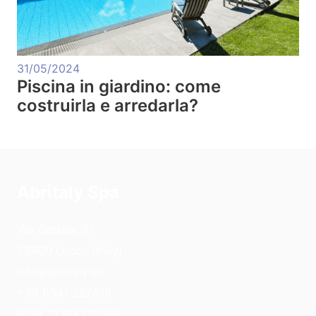
31/05/2024
Piscina in giardino: come
costruirla e arredarla?
Abritaly Spa
Via Gorizia, 51
23900 Lecco (Italy)
info@abritaly.eu
+39 0341 227619
P.IVA 13764270966