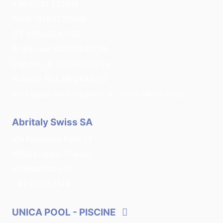
+39 0341 227619
P.IVA 13764270966
C.F 03508240136
R. Imprese 03508240136
Cap.soc. € 600.000,00 i.v.
Numero REA MI-2643212
Sede legale: via G. Leopardi, 8 - 20123 Milano (Italy)
Abritaly Swiss SA
Via Ferruccio Pelli, 13
6900 Lugano (Swiss)
info@abritaly.ch
+41 912083144
UNICA POOL
- PISCINE