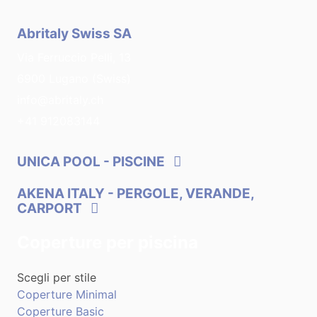
Abritaly Swiss SA
Via Ferruccio Pelli, 13
6900 Lugano (Swiss)
info@abritaly.ch
+41 912083144
UNICA POOL
- PISCINE
AKENA ITALY
- PERGOLE, VERANDE,
CARPORT
Coperture per piscina
Scegli per stile
Coperture Minimal
Coperture Basic