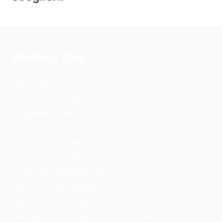
Abritaly Spa
Via Gorizia, 51
23900 Lecco (Italy)
info@abritaly.eu
+39 0341 227619
P.IVA 13764270966
C.F 03508240136
R. Imprese 03508240136
Cap.soc. € 600.000,00 i.v.
Numero REA MI-2643212
Sede legale: via G. Leopardi, 8 - 20123 Milano (Italy)