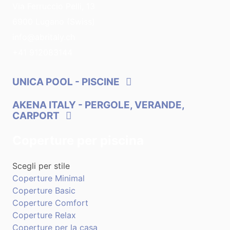
Via Ferruccio Pelli, 13
6900 Lugano (Swiss)
info@abritaly.ch
+41 912083144
UNICA POOL
- PISCINE
AKENA ITALY
- PERGOLE, VERANDE,
CARPORT
Coperture per piscina
Scegli per stile
Coperture Minimal
Coperture Basic
Coperture Comfort
Coperture Relax
Coperture per la casa