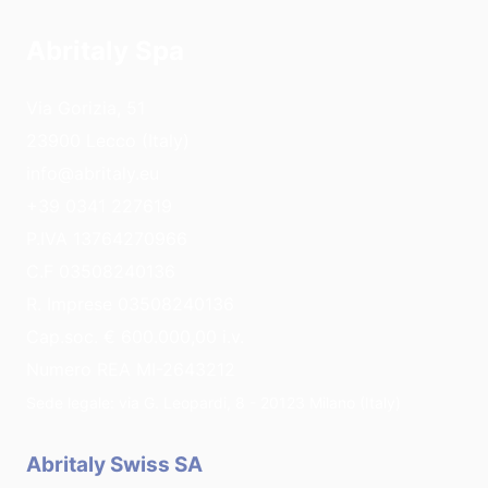
Abritaly Spa
Via Gorizia, 51
23900 Lecco (Italy)
info@abritaly.eu
+39 0341 227619
P.IVA 13764270966
C.F 03508240136
R. Imprese 03508240136
Cap.soc. € 600.000,00 i.v.
Numero REA MI-2643212
Sede legale: via G. Leopardi, 8 - 20123 Milano (Italy)
Abritaly Swiss SA