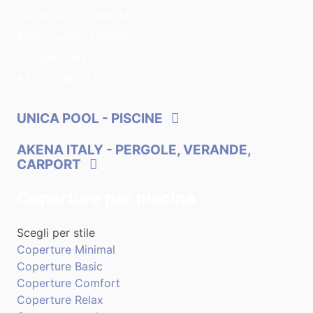
Via Ferruccio Pelli, 13
6900 Lugano (Swiss)
info@abritaly.ch
+41 912083144
UNICA POOL
- PISCINE
AKENA ITALY
- PERGOLE, VERANDE,
CARPORT
Coperture per piscina
Scegli per stile
Coperture Minimal
Coperture Basic
Coperture Comfort
Coperture Relax