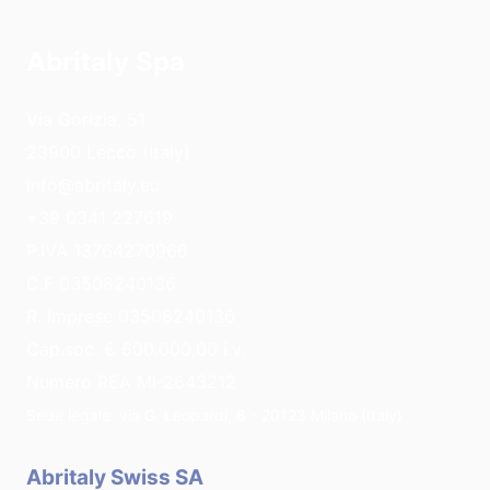
Abritaly Spa
Via Gorizia, 51
23900 Lecco (Italy)
info@abritaly.eu
+39 0341 227619
P.IVA 13764270966
C.F 03508240136
R. Imprese 03508240136
Cap.soc. € 600.000,00 i.v.
Numero REA MI-2643212
Sede legale: via G. Leopardi, 8 - 20123 Milano (Italy)
Abritaly Swiss SA