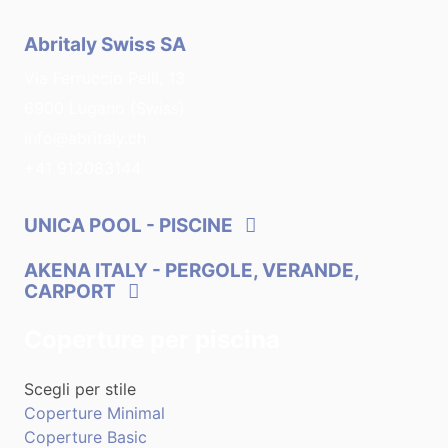
Abritaly Swiss SA
Via Ferruccio Pelli, 13
6900 Lugano (Swiss)
info@abritaly.ch
+41 912083144
UNICA POOL
- PISCINE
AKENA ITALY
- PERGOLE, VERANDE,
CARPORT
Coperture per piscina
Scegli per stile
Coperture Minimal
Coperture Basic