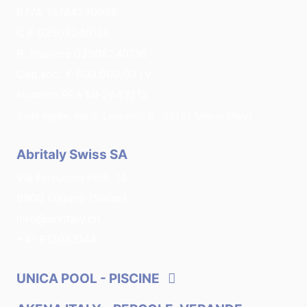
P.IVA 13764270966
C.F 03508240136
R. Imprese 03508240136
Cap.soc. € 600.000,00 i.v.
Numero REA MI-2643212
Sede legale: via G. Leopardi, 8 - 20123 Milano (Italy)
Abritaly Swiss SA
Via Ferruccio Pelli, 13
6900 Lugano (Swiss)
info@abritaly.ch
+41 912083144
UNICA POOL
- PISCINE