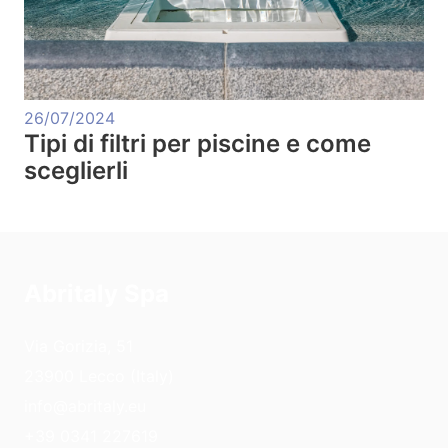
26/07/2024
Tipi di filtri per piscine e come
sceglierli
Abritaly Spa
Via Gorizia, 51
23900 Lecco (Italy)
info@abritaly.eu
+39 0341 227619