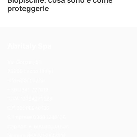
Biopiscine: cosa sono e come
proteggerle
Abritaly Spa
Via Gorizia, 51
23900 Lecco (Italy)
info@abritaly.eu
+39 0341 227619
P.IVA 13764270966
C.F 03508240136
R. Imprese 03508240136
Cap.soc. € 600.000,00 i.v.
Numero REA MI-2643212