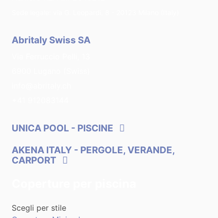
Sede legale: via G. Leopardi, 8 - 20123 Milano (Italy)
Abritaly Swiss SA
Via Ferruccio Pelli, 13
6900 Lugano (Swiss)
info@abritaly.ch
+41 912083144
UNICA POOL
- PISCINE
AKENA ITALY
- PERGOLE, VERANDE,
CARPORT
Coperture per piscina
Scegli per stile