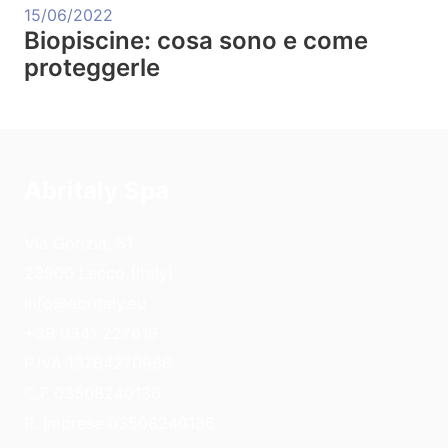
15/06/2022
Biopiscine: cosa sono e come
proteggerle
Abritaly Spa
Via Gorizia, 51
23900 Lecco (Italy)
info@abritaly.eu
+39 0341 227619
P.IVA 13764270966
C.F 03508240136
R. Imprese 03508240136