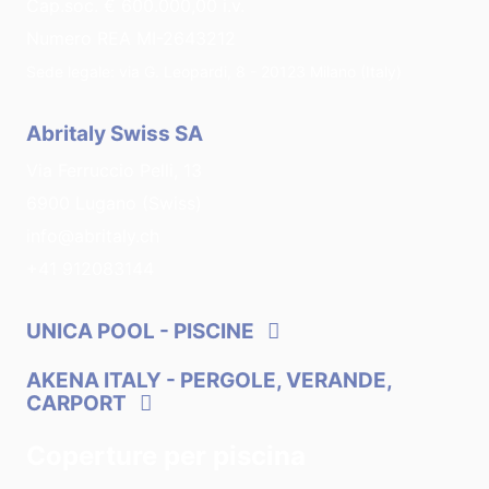
Cap.soc. € 600.000,00 i.v.
Numero REA MI-2643212
Sede legale: via G. Leopardi, 8 - 20123 Milano (Italy)
Abritaly Swiss SA
Via Ferruccio Pelli, 13
6900 Lugano (Swiss)
info@abritaly.ch
+41 912083144
UNICA POOL
- PISCINE
AKENA ITALY
- PERGOLE, VERANDE,
CARPORT
Coperture per piscina