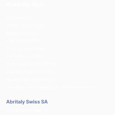
Abritaly Spa
Via Gorizia, 51
23900 Lecco (Italy)
info@abritaly.eu
+39 0341 227619
P.IVA 13764270966
C.F 03508240136
R. Imprese 03508240136
Cap.soc. € 600.000,00 i.v.
Numero REA MI-2643212
Sede legale: via G. Leopardi, 8 - 20123 Milano (Italy)
Abritaly Swiss SA
Via Ferruccio Pelli, 13