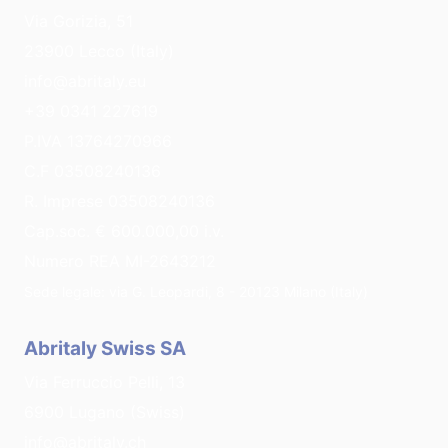
Via Gorizia, 51
23900 Lecco (Italy)
info@abritaly.eu
+39 0341 227619
P.IVA 13764270966
C.F 03508240136
R. Imprese 03508240136
Cap.soc. € 600.000,00 i.v.
Numero REA MI-2643212
Sede legale: via G. Leopardi, 8 - 20123 Milano (Italy)
Abritaly Swiss SA
Via Ferruccio Pelli, 13
6900 Lugano (Swiss)
info@abritaly.ch