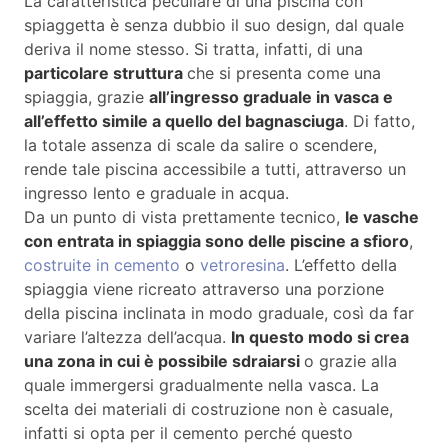
La caratteristica peculiare di una piscina con
spiaggetta è senza dubbio il suo design, dal quale
deriva il nome stesso. Si tratta, infatti, di una
particolare struttura
che si presenta come una
spiaggia, grazie
all’ingresso graduale in vasca e
all’effetto simile a quello del bagnasciuga
. Di fatto,
la totale assenza di scale da salire o scendere,
rende tale piscina accessibile a tutti, attraverso un
ingresso lento e graduale in acqua.
Da un punto di vista prettamente tecnico,
le vasche
con entrata in spiaggia sono delle piscine a sfioro
,
costruite in cemento
o
vetroresina
. L’effetto della
spiaggia viene ricreato attraverso una porzione
della piscina inclinata in modo graduale, così da far
variare l’altezza dell’acqua.
In questo modo si crea
una zona in cui è possibile sdraiarsi
o grazie alla
quale immergersi gradualmente nella vasca. La
scelta dei materiali di costruzione non è casuale,
infatti si opta per il cemento perché questo