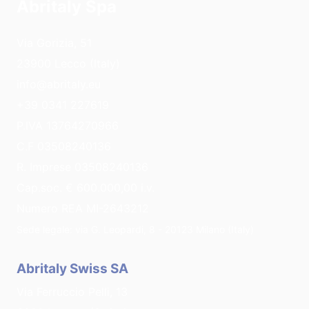
Abritaly Spa
Via Gorizia, 51
23900 Lecco (Italy)
info@abritaly.eu
+39 0341 227619
P.IVA 13764270966
C.F 03508240136
R. Imprese 03508240136
Cap.soc. € 600.000,00 i.v.
Numero REA MI-2643212
Sede legale: via G. Leopardi, 8 - 20123 Milano (Italy)
Abritaly Swiss SA
Via Ferruccio Pelli, 13