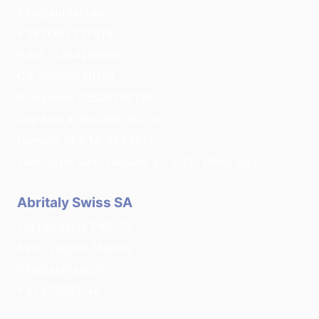
info@abritaly.eu
+39 0341 227619
P.IVA 13764270966
C.F 03508240136
R. Imprese 03508240136
Cap.soc. € 600.000,00 i.v.
Numero REA MI-2643212
Sede legale: via G. Leopardi, 8 - 20123 Milano (Italy)
Abritaly Swiss SA
Via Ferruccio Pelli, 13
6900 Lugano (Swiss)
info@abritaly.ch
+41 912083144