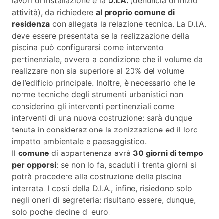
lavori di installazione è la
D.I.A.
(denuncia di inizio
attività), da richiedere
al proprio comune di
residenza
con allegata la relazione tecnica. La D.I.A.
deve essere presentata se la realizzazione della
piscina può configurarsi come intervento
pertinenziale, ovvero a condizione che il volume da
realizzare non sia superiore al 20% del volume
dell’edificio principale. Inoltre, è necessario che le
norme tecniche degli strumenti urbanistici non
considerino gli interventi pertinenziali come
interventi di una nuova costruzione: sarà dunque
tenuta in considerazione la zonizzazione ed il loro
impatto ambientale e paesaggistico.
Il
comune
di appartenenza avrà
30 giorni di tempo
per opporsi
: se non lo fa, scaduti i trenta giorni si
potrà procedere alla costruzione della piscina
interrata. I costi della D.I.A., infine, risiedono solo
negli oneri di segreteria: risultano essere, dunque,
solo poche decine di euro.