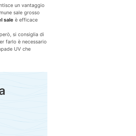
rantisce un vantaggio
comune sale grosso
el sale
è efficace
erò, si consiglia di
Per farlo è necessario
lampade UV che
a