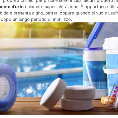
t di prodotti chimici per piscine sono inclusi alcuni prodotti 
ento d’urto
chiamato super-clorazione. È opportuno utilizz
bida e presenta alghe, batteri oppure quando si vuole usu
 dopo un lungo periodo di inutilizzo.