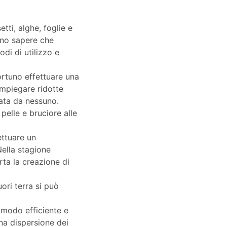
tti, alghe, foglie e
uno sapere che
odi di utilizzo e
portuno effettuare una
impiegare ridotte
gata da nessuno.
pelle e bruciore alle
ettuare un
Nella stagione
ta la creazione di
uori terra si può
 modo efficiente e
una dispersione dei