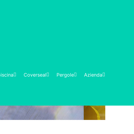
iscina
Coverseal
Pergole
Azienda