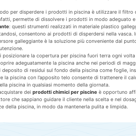
odo per disperdere i prodotti in piscina è utilizzare il filtr
fatti, permette di dissolvere i prodotti in modo adeguato e
ante
: questi strumenti realizzati in materiale plastico galle
tandosi, consentono ai prodotti di disperdersi nella vasca. 
persore galleggiante è la soluzione più conveniente dal pun
utenzione.
 di posizionare la copertura per piscina fuori terra ogni volta
 Coprire adeguatamente la piscina anche nei periodi di maggi
l deposito di residui sul fondo della piscina come foglie, inse
 la piscina con l’apposito telo consente di trattenere il cal
della piscina in qualsiasi momento della giornata.
acquistare dei
prodotti chimici per piscine
è opportuno affi
ttore che sappiano guidare il cliente nella scelta e nel dosa
ze della piscina, in modo da mantenerla pulita e limpida.