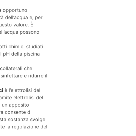
 opportuno
tà dell’acqua e, per
uesto valore. È
dell’acqua possono
tti chimici studiati
l pH della piscina
collaterali che
sinfettare e ridurre il
ci
è l’elettrolisi del
amite elettrolisi del
di un apposito
ra consente di
esta sostanza svolge
te la regolazione del