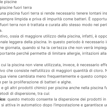
le piscine
piscine fuori terra
a piscina fuori terra si rende necessario tenere lontani inse
sempre limpida e priva di impurità come batteri. È opport
 fuori terra non è trattata e curata allo stesso modo nei peri
a.
tivo, ossia di maggiore utilizzo della piscina, infatti, è op
ale leggera della piscina. In questo periodo è necessario 
fine giornata, quando si ha la certezza che non verrà impie
rtante perché permette di limitare allergie, irritazioni alla 
 cui la piscina non viene utilizzata, invece, è necessario eff
o che consiste nell’utilizzo di maggiori quantità di cloro. 
l’acqua viene cambiata meno frequentemente e questo compor
 per la proliferazione di batteri e alghe.
o e gli altri prodotti chimici per piscina anche nella piscina f
todi di dispersione, tra cui:
ico
: questo metodo consente la dispersione dei prodotti in
re si attiva in automatico dopo l’impostazione e garantisce 