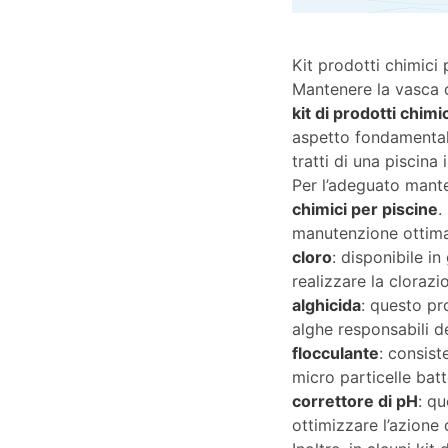
Kit prodotti chimici 
Mantenere la vasca de
kit di prodotti chimi
aspetto fondamentale
tratti di una piscina 
Per l’adeguato mante
chimici per piscine
.
manutenzione ottimale
cloro
: disponibile i
realizzare la cloraz
alghicida
: questo pr
alghe responsabili de
flocculante
: consist
micro particelle bat
correttore di pH
: qu
ottimizzare l’azione 