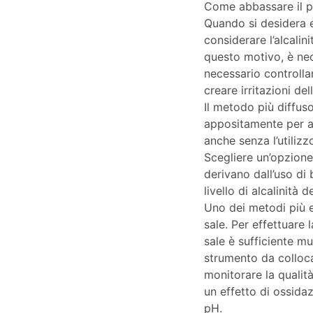
Come abbassare il ph
Quando si desidera 
considerare l’alcalin
questo motivo, è nec
necessario controllar
creare irritazioni de
Il metodo più diffuso
appositamente per as
anche senza l’utilizz
Scegliere un’opzione 
derivano dall’uso di b
livello di alcalinità 
Uno dei metodi più e
sale. Per effettuare l
sale è sufficiente mu
strumento da colloca
monitorare la qualit
un effetto di ossida
pH.