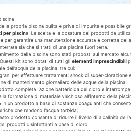
piscina
lla propria piscina pulita e priva di impurità è possibile gr
ci per piscin
a. La scelta e la dosatura dei prodotti da utiliz
 per garantire una manutenzione accurata e corretta della 
interrata sia che si tratti di una piscina fuori terra.
nimento della piscina sono stati proposti sul mercato alcu
 Questi kit sono dotati di tutti gli
elementi imprescindibili
p
 dell’acqua della piscina, tra cui:
n grani per effettuare trattamenti shock di super-clorazione e
ione di mantenimento giornaliero delle acque della piscina;
odotto completa l’azione battericida del cloro e interrompe 
lla formazione di materiale vischioso all’interno della pisci
e in un prodotto a base di sostanze coagulanti che consent
teriche che rendono l’acqua torbida;
esto prodotto consente di ridurre il livello di alcalinità dell’
dei prodotti disinfettanti a base di cloro.