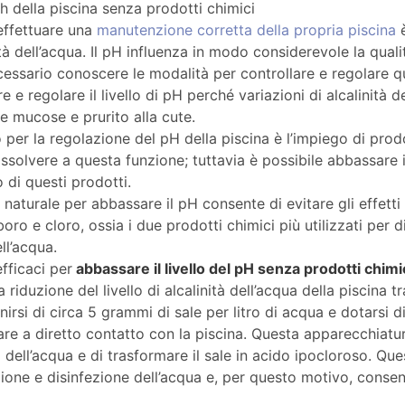
 della piscina senza prodotti chimici
effettuare una
manutenzione corretta della propria piscina
è
ità dell’acqua. Il pH influenza in modo considerevole la quali
essario conoscere le modalità per controllare e regolare q
e e regolare il livello di pH perché variazioni di alcalinità 
lle mucose e prurito alla cute.
 per la regolazione del pH della piscina è l’impiego di prodo
solvere a questa funzione; tuttavia è possibile abbassare i
o di questi prodotti.
naturale per abbassare il pH consente di evitare gli effetti 
oro e cloro, ossia i due prodotti chimici più utilizzati per di
dell’acqua.
fficaci per
abbassare il livello del pH senza prodotti chimi
a riduzione del livello di alcalinità dell’acqua della piscina tr
nirsi di circa 5 grammi di sale per litro di acqua e dotarsi 
re a diretto contatto con la piscina. Questa apparecchiatu
à dell’acqua e di trasformare il sale in acido ipocloroso. Qu
zione e disinfezione dell’acqua e, per questo motivo, consen