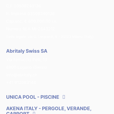
C.F 03508240136
R. Imprese 03508240136
Cap.soc. € 600.000,00 i.v.
Numero REA MI-2643212
Sede legale: via G. Leopardi, 8 - 20123 Milano (Italy)
Abritaly Swiss SA
Via Ferruccio Pelli, 13
6900 Lugano (Swiss)
info@abritaly.ch
+41 912083144
UNICA POOL
- PISCINE
AKENA ITALY
- PERGOLE, VERANDE,
CARPORT