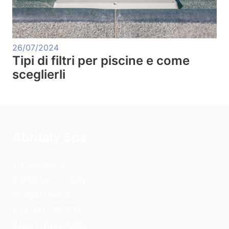
26/07/2024
Tipi di filtri per piscine e come
sceglierli
Abritaly Spa
Via Gorizia, 51
23900 Lecco (Italy)
info@abritaly.eu
+39 0341 227619
P.IVA 13764270966