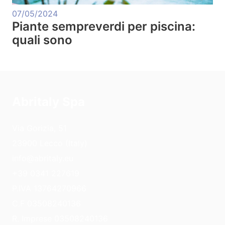
07/05/2024
Piante sempreverdi per piscina:
quali sono
Abritaly Spa
Via Gorizia, 51
23900 Lecco (Italy)
info@abritaly.eu
+39 0341 227619
P.IVA 13764270966
C.F 03508240136
R. Imprese 03508240136