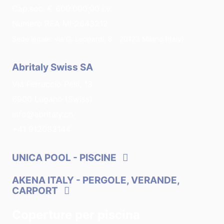
Cap.soc. € 600.000,00 i.v.
Numero REA MI-2643212
Sede legale: via G. Leopardi, 8 - 20123 Milano (Italy)
Abritaly Swiss SA
Via Ferruccio Pelli, 13
6900 Lugano (Swiss)
info@abritaly.ch
+41 912083144
UNICA POOL
- PISCINE
AKENA ITALY
- PERGOLE, VERANDE,
CARPORT
Coperture per piscina