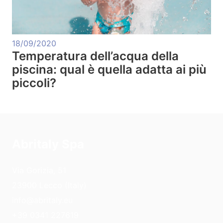
18/09/2020
Temperatura dell’acqua della
piscina: qual è quella adatta ai più
piccoli?
Abritaly Spa
Via Gorizia, 51
23900 Lecco (Italy)
info@abritaly.eu
+39 0341 227619