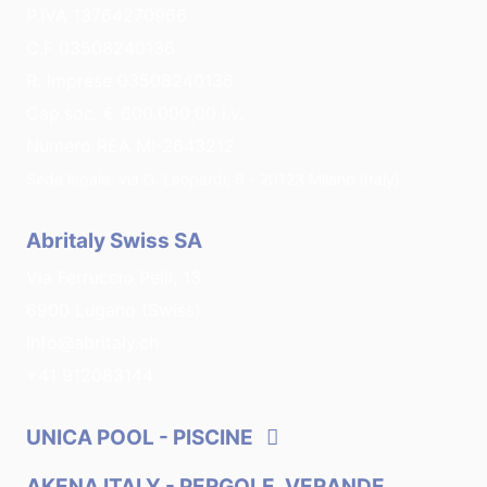
P.IVA 13764270966
C.F 03508240136
R. Imprese 03508240136
Cap.soc. € 600.000,00 i.v.
Numero REA MI-2643212
Sede legale: via G. Leopardi, 8 - 20123 Milano (Italy)
Abritaly Swiss SA
Via Ferruccio Pelli, 13
6900 Lugano (Swiss)
info@abritaly.ch
+41 912083144
UNICA POOL
- PISCINE
AKENA ITALY
- PERGOLE, VERANDE,