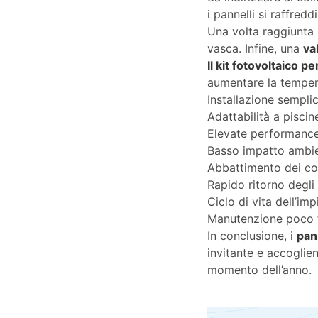
i pannelli si raffred
Una volta raggiunta 
vasca. Infine, una
va
Il kit fotovoltaico 
aumentare la tempera
Installazione sempli
Adattabilità a piscin
Elevate performance
Basso impatto ambie
Abbattimento dei cos
Rapido ritorno degli 
Ciclo di vita dell’im
Manutenzione poco 
In conclusione, i
pann
invitante e accoglien
momento dell’anno.