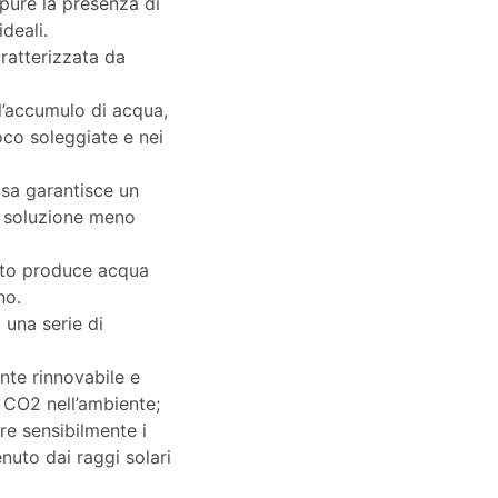
ppure la presenza di
ideali.
aratterizzata da
 l’accumulo di acqua,
oco soleggiate e nei
osa garantisce un
na soluzione meno
ento produce acqua
no.
i una serie di
nte rinnovabile e
di CO2 nell’ambiente;
rre sensibilmente i
enuto dai raggi solari