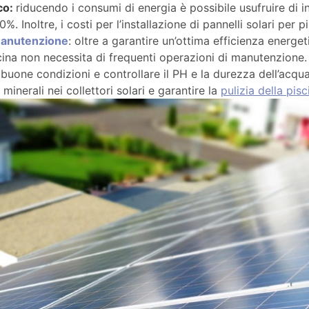
co:
riducendo i consumi di energia è possibile usufruire di in
0%. Inoltre, i costi per l’installazione di pannelli solari per p
 manutenzione
: oltre a garantire un’ottima efficienza energet
ina non necessita di frequenti operazioni di manutenzione. È
n buone condizioni e controllare il PH e la durezza dell’acqu
 minerali nei collettori solari e garantire la
pulizia della pisc