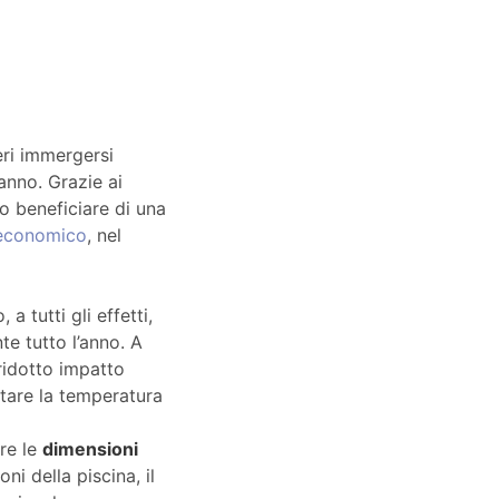
eri immergersi
’anno. Grazie ai
no beneficiare di una
 economico
, nel
a tutti gli effetti,
te tutto l’anno. A
ridotto impatto
ntare la temperatura
are le
dimensioni
ni della piscina, il