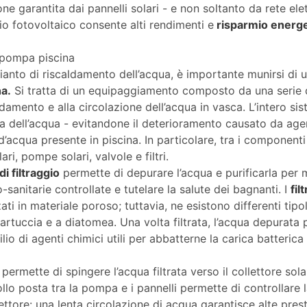
ne garantita dai pannelli solari - e non soltanto da rete elett
 fotovoltaico consente alti rendimenti e
risparmio energe
 pompa piscina
pianto di riscaldamento dell’acqua, è importante munirsi di 
a.
Si tratta di un equipaggiamento composto da una serie d
aldamento e alla circolazione dell’acqua in vasca. L’intero sis
 dell’acqua - evitandone il deterioramento causato da agen
d’acqua presente in piscina. In particolare, tra i componenti 
lari, pompe solari, valvole e filtri.
di filtraggio
permette di depurare l’acqua e purificarla per 
o-sanitarie controllate e tutelare la salute dei bagnanti. I
filt
ti in materiale poroso; tuttavia, ne esistono differenti tipolo
cartuccia e a diatomea. Una volta filtrata, l’acqua depurata
silio di agenti chimici utili per abbatterne la carica batterica
permette di spingere l’acqua filtrata verso il collettore sola
llo posta tra la pompa e i pannelli permette di controllare 
lettore: una lenta circolazione di acqua garantisce alte pres