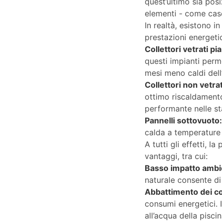
quest’ultimo sia posi
elementi - come case
In realtà, esistono i
prestazioni energetic
Collettori vetrati pi
questi impianti perm
mesi meno caldi dell
Collettori non vetra
ottimo riscaldamento
performante nelle st
Pannelli sottovuoto
calda a temperature 
A tutti gli effetti, l
vantaggi, tra cui:
Basso impatto ambi
naturale consente di 
Abbattimento dei c
consumi energetici. In
all’acqua della pisci