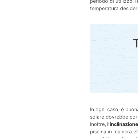
periodo di utilizzo, 
temperatura desidera
In ogni caso, è buo
solare dovrebbe corr
Inoltre,
l’inclinazion
piscina in maniera e