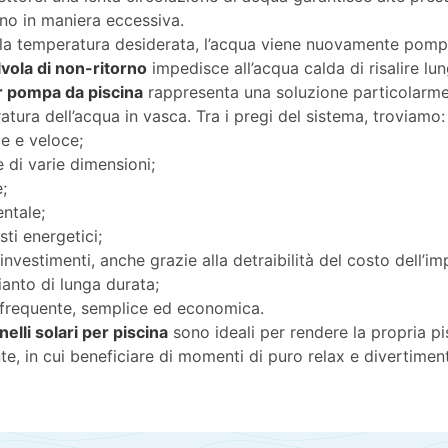
dino in maniera eccessiva.
la temperatura desiderata, l’acqua viene nuovamente pompat
lvola di non-ritorno
impedisce all’acqua calda di risalire lu
per pompa da piscina
rappresenta una soluzione particolarme
tura dell’acqua in vasca. Tra i pregi del sistema, troviamo
ce e veloce;
e di varie dimensioni;
;
ntale;
ti energetici;
investimenti, anche grazie alla detraibilità del costo dell’im
pianto di lunga durata;
frequente, semplice ed economica.
elli solari per piscina
sono ideali per rendere la propria p
te, in cui beneficiare di momenti di puro relax e divertiment