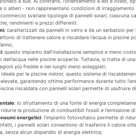
zionato a sud. Al contrario, l’orientamento a est e ovest, o
 o alberi - non rappresentano condizioni di irraggiamento 
n commercio svariate tipologie di pannelli solari, ciascuna c
he, rendimenti e prezzi differenti:
ani:
caratterizzati da pannelli in vetro e da un serbatoio per
ettono di trattenere calore e riscaldare l’acqua in piscine p
’anno;
ti:
questo impianto dall'installazione semplice e meno cost
 dell’acqua nelle piscine scoperte. Tuttavia, si tratta di u
agioni più fredde e nei luoghi meno soleggiati;
:
ideale per le piscine indoor, questo sistema di riscaldam
elevate, garantendo ottime performance durante tutto l’an
a piscina riscaldata con pannelli solari permette di usufruire d
entale
: lo sfruttamento di una fonte di energia completame
ridurre la produzione di combustibili fossili e l’emissione 
onsumi energetici
: l’impianto fotovoltaico permette di ridu
fatti, i pannelli solari consentono di trasferire il calore ott
na, senza alcun dispendio di energia elettrica;