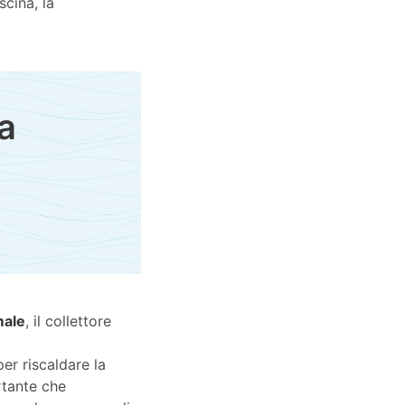
scina, la
a
male
, il collettore
per riscaldare la
rtante che