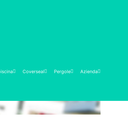
iscina
Coverseal
Pergole
Azienda