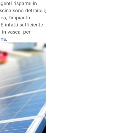
genti risparmi in
iscina sono detraibili;
ica, l’impianto
 infatti sufficiente
a in vasca, per
ina
.