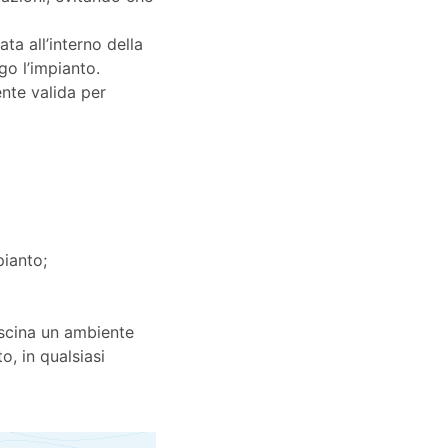
a all’interno della
ngo l’impianto.
nte valida per
:
pianto;
iscina un ambiente
o, in qualsiasi