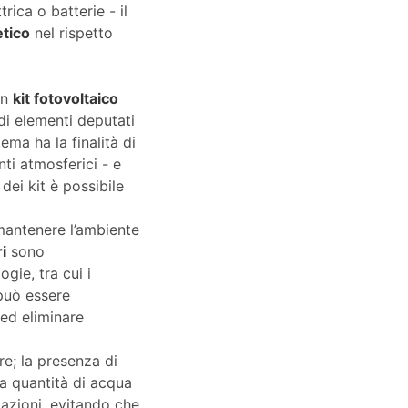
rica o batterie - il
tico
nel rispetto
un
kit fotovoltaico
i elementi deputati
tema ha la finalità di
ti atmosferici - e
dei kit è possibile
mantenere l’ambiente
ri
sono
gie, tra cui i
 può essere
 ed eliminare
re; la presenza di
la quantità di acqua
tazioni, evitando che