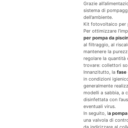
Grazie all’alimentazio
sistema di pompaggio
dell’ambiente.
Kit fotovoltaico per
Per ottimizzare l’im
per pompa da piscin
al filtraggio, al risc
mantenere la purezza
regolare la quantità 
trovare: collettori so
Innanzitutto, la
fase 
in condizioni igienic
generalmente realizza
modelli a sabbia, a 
disinfettata con l’au
eventuali virus.
In seguito, l
a pompa
una valvola di contro
da indirizzare al col